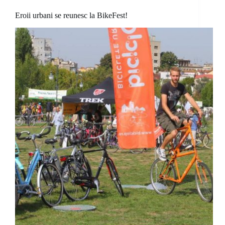
Eroii urbani se reunesc la BikeFest!