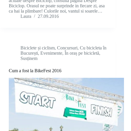
actuale despre Biciclop, consultă pagina Despre
Biciclop. Orasul ne poate surprinde in fiecare zi, asa
ca hai la plimbare! Culorile noi, vantul si soarele…
Laura
27.09.2016
Biciclete și ciclism
,
Concursuri
,
Cu bicicleta în
București
,
Evenimente
,
În oraș pe bicicletă
,
Susținem
Cum a fost la BikeFest 2016