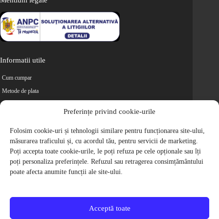
Mentiuni legale
Informatii utile
Cum cumpar
Metode de plata
Livrarea comenzilor
Preferințe privind cookie-urile
Magazine partenere
Folosim cookie-uri și tehnologii similare pentru funcționarea site-ului,
Retur
măsurarea traficului și, cu acordul tău, pentru servicii de marketing.
Cariere
Poți accepta toate cookie-urile, le poți refuza pe cele opționale sau îți
Politica de Confidentialitate
poți personaliza preferințele. Refuzul sau retragerea consimțământului
Politica de cookie-uri
poate afecta anumite funcții ale site-ului.
Termeni si conditii
© 2009-2026 S.C. Biciclete Ciclop S.R.L. Toate drepturile rezervate.
CUI: RO 26049660, Nr. Registrul Comertului: J40/9410/2009
Acceptă toate
Capital social: 200.200,00 RON