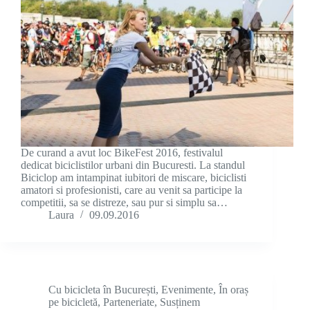
De curand a avut loc BikeFest 2016, festivalul
dedicat biciclistilor urbani din Bucuresti. La standul
Biciclop am intampinat iubitori de miscare, biciclisti
amatori si profesionisti, care au venit sa participe la
competitii, sa se distreze, sau pur si simplu sa…
Laura
09.09.2016
Cu bicicleta în București
,
Evenimente
,
În oraș
pe bicicletă
,
Parteneriate
,
Susținem