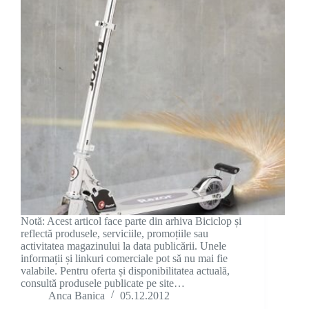
Notă: Acest articol face parte din arhiva Biciclop și
reflectă produsele, serviciile, promoțiile sau
activitatea magazinului la data publicării. Unele
informații și linkuri comerciale pot să nu mai fie
valabile. Pentru oferta și disponibilitatea actuală,
consultă produsele publicate pe site…
Anca Banica
05.12.2012