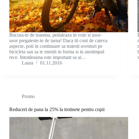
Bucura-te de toamna, pedaleaza in voie si usor-
usor pregateste-te de iarna! Daca tii cont de cateva
aspecte, poti in continuare sa traiesti aventuri pe
bicicleta sau sa te mentii in forma si in anotimpul
rece. Intotdeauna este important sa ai…
Laura
01.11.2016
Promo
Reduceri de pana la 25% la trotinete pentru copii