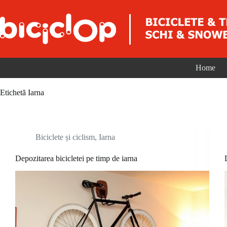
Sari la conținut
Home
Etichetă
Iarna
Biciclete și ciclism
,
Iarna
Depozitarea bicicletei pe timp de iarna