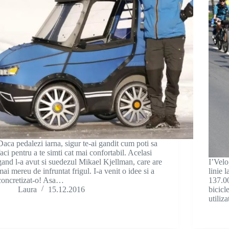
Daca pedalezi iarna, sigur te-ai gandit cum poti sa
faci pentru a te simti cat mai confortabil. Acelasi
gand l-a avut si suedezul Mikael Kjellman, care are
I’Velo
mai mereu de infruntat frigul. I-a venit o idee si a
linie 
concretizat-o! Asa…
137.00
Laura
15.12.2016
bicicl
utiliz