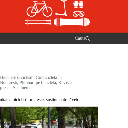
Caută
Biciclete și ciclism
,
Cu bicicleta în
București
,
Plimbări pe bicicletă
,
Revista
presei
,
Susținem
tatea biciclistilor creste, sustinuta de I’Velo