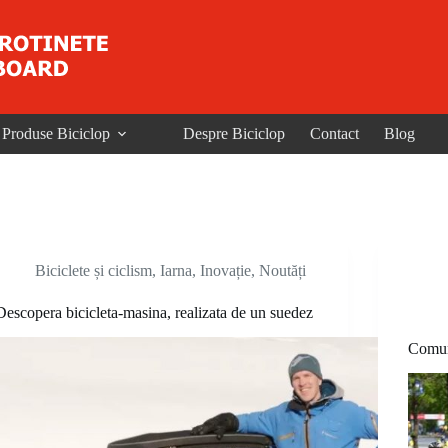
Produse Biciclop
Despre Biciclop
Contact
Blog
Biciclete și ciclism
,
Iarna
,
Inovație
,
Noutăți
Descopera bicicleta-masina, realizata de un suedez
Comuni