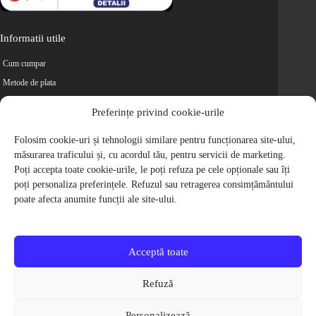
Informatii utile
Cum cumpar
Metode de plata
Livrarea comenzilor
Preferințe privind cookie-urile
Magazine partenere
Folosim cookie-uri și tehnologii similare pentru funcționarea site-ului,
Retur
măsurarea traficului și, cu acordul tău, pentru servicii de marketing.
Cariere
Poți accepta toate cookie-urile, le poți refuza pe cele opționale sau îți
Politica de Confidentialitate
poți personaliza preferințele. Refuzul sau retragerea consimțământului
Politica de cookie-uri
poate afecta anumite funcții ale site-ului.
Termeni si conditii
© 2009-2026 S.C. Biciclete Ciclop S.R.L. Toate drepturile rezervate.
CUI: RO 26049660, Nr. Registrul Comertului: J40/9410/2009
Acceptă toate
Capital social: 200.200,00 RON
Protectia Consumatorilor - ANPC
Refuză
Toate preturile produselor de pe site contin TVA, in conformitate cu legislatia
in vigoare.
Personalizează