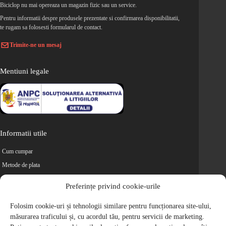
Biciclop nu mai opereaza un magazin fizic sau un service.
Pentru informatii despre produsele prezentate si confirmarea disponibilitatii,
te rugam sa folosesti formularul de contact.
Trimite-ne un mesaj
Mentiuni legale
Informatii utile
Cum cumpar
Metode de plata
Livrarea comenzilor
Preferințe privind cookie-urile
Magazine partenere
Retur
Folosim cookie-uri și tehnologii similare pentru funcționarea site-ului,
măsurarea traficului și, cu acordul tău, pentru servicii de marketing.
Cariere