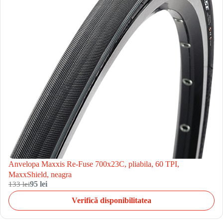
Anvelopa Maxxis Re-Fuse 700x23C, pliabila, 60 TPI,
MaxxShield, neagra
133 lei
95 lei
Verifică disponibilitatea