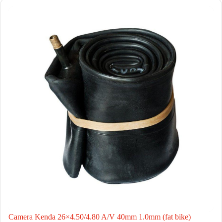
Camera Kenda 26×4.50/4.80 A/V 40mm 1.0mm (fat bike)