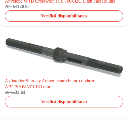
Anvelopa WTB Crosswolf TCS 700x32C Light Fast Rolling
200 lei
120 lei
Verifică disponibilitatea
Ax interior Sturmey Archer pentru butuc cu viteze
ABC/SAB/AT3 163 mm
59 lei
33 lei
Verifică disponibilitatea