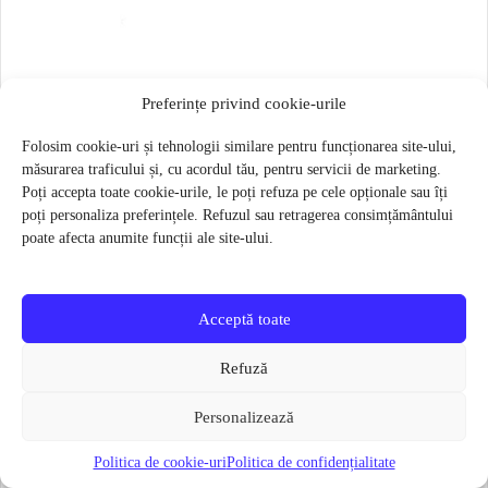
Saiba roata spate Strida
Preferințe privind cookie-urile
4 lei
Folosim cookie-uri și tehnologii similare pentru funcționarea site-ului,
Verifică disponibilitatea
măsurarea traficului și, cu acordul tău, pentru servicii de marketing.
Poți accepta toate cookie-urile, le poți refuza pe cele opționale sau îți
poți personaliza preferințele. Refuzul sau retragerea consimțământului
poate afecta anumite funcții ale site-ului.
Categorii utile
Accesorii si Piese
Acceptă toate
piese și accesorii disponibile în catalogul actual
Refuză
Componente roți
anvelope, camere și componente pentru roți
Personalizează
Politica de cookie-uri
Politica de confidențialitate