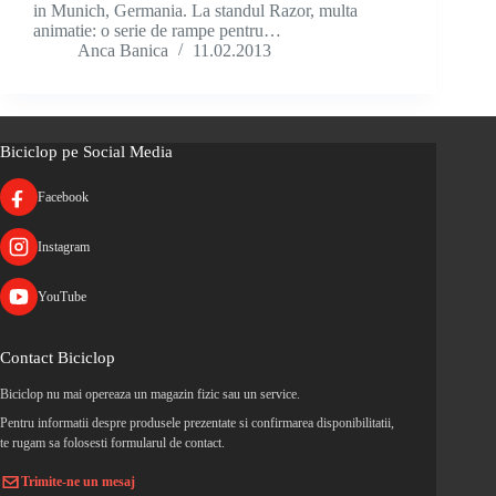
in Munich, Germania. La standul Razor, multa
animatie: o serie de rampe pentru…
Anca Banica
11.02.2013
Biciclop pe Social Media
Facebook
Instagram
YouTube
Contact Biciclop
Biciclop nu mai opereaza un magazin fizic sau un service.
Pentru informatii despre produsele prezentate si confirmarea disponibilitatii,
te rugam sa folosesti formularul de contact.
Trimite-ne un mesaj