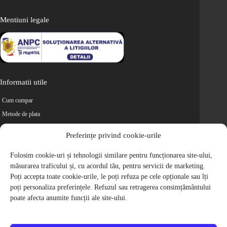
Mentiuni legale
Informatii utile
Cum cumpar
Metode de plata
Livrarea comenzilor
Preferințe privind cookie-urile
Magazine partenere
Folosim cookie-uri și tehnologii similare pentru funcționarea site-ului,
Retur
măsurarea traficului și, cu acordul tău, pentru servicii de marketing.
Cariere
Poți accepta toate cookie-urile, le poți refuza pe cele opționale sau îți
Politica de Confidentialitate
poți personaliza preferințele. Refuzul sau retragerea consimțământului
Politica de cookie-uri
poate afecta anumite funcții ale site-ului.
Termeni si conditii
© 2009-2026 S.C. Biciclete Ciclop S.R.L. Toate drepturile rezervate.