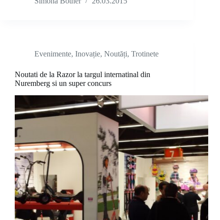
Simona Botner
26.03.2015
Evenimente
,
Inovație
,
Noutăți
,
Trotinete
Noutati de la Razor la targul internatinal din
Nuremberg si un super concurs