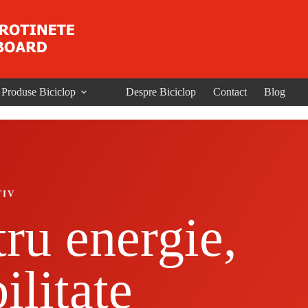
Produse Biciclop
Despre Biciclop
Contact
Blog
TIV
tru energie,
ilitate