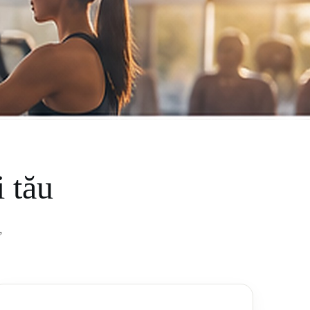
i tău
,