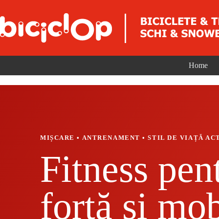
Sari la conținut
Home
MIȘCARE • ANTRENAMENT • STIL DE VIAȚĂ AC
Fitness pen
forță și mob