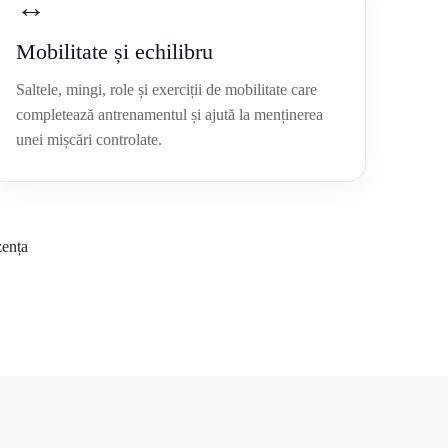
↔
Mobilitate și echilibru
Saltele, mingi, role și exerciții de mobilitate care
completează antrenamentul și ajută la menținerea
unei mișcări controlate.
zența