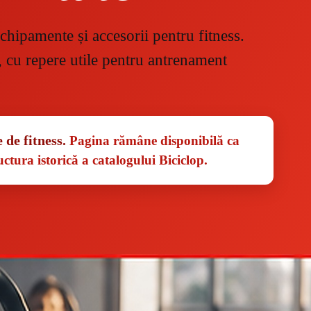
chipamente și accesorii pentru fitness.
, cu repere utile pentru antrenament
de fitness.
Pagina rămâne disponibilă ca
ctura istorică a catalogului Biciclop.