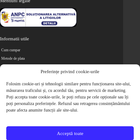
Mentiuni legale
Informatii utile
Cum cumpar
Metode de plata
Livrarea comenzilor
Preferințe privind cookie-urile
Magazine partenere
Folosim cookie-uri și tehnologii similare pentru funcționarea site-ului,
Retur
măsurarea traficului și, cu acordul tău, pentru servicii de marketing.
Cariere
Poți accepta toate cookie-urile, le poți refuza pe cele opționale sau îți
Politica de Confidentialitate
poți personaliza preferințele. Refuzul sau retragerea consimțământului
Politica de cookie-uri
poate afecta anumite funcții ale site-ului.
Termeni si conditii
© 2009-2026 S.C. Biciclete Ciclop S.R.L. Toate drepturile rezervate.
CUI: RO 26049660, Nr. Registrul Comertului: J40/9410/2009
Acceptă toate
Capital social: 200.200,00 RON