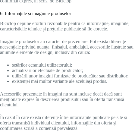
confirmat expres, în scris, de Biciclop.
6. Informațiile și imaginile produselor
Biciclop depune eforturi rezonabile pentru ca informațiile, imaginile,
caracteristicile tehnice și prețurile publicate să fie corecte.
Imaginile produselor au caracter de prezentare. Pot exista diferențe
neesențiale privind nuanța, finisajul, ambalajul, accesoriile ilustrate sau
anumite elemente de design, inclusiv din cauza:
setărilor ecranului utilizatorului;
actualizărilor efectuate de producător;
utilizării unor imagini furnizate de producător sau distribuitor;
existenței mai multor variante ale aceluiași produs.
Accesoriile prezentate în imagini nu sunt incluse decât dacă sunt
menționate expres în descrierea produsului sau în oferta transmisă
clientului.
În cazul în care există diferențe între informațiile publicate pe site și
oferta transmisă individual clientului, informațiile din oferta și
confirmarea scrisă a comenzii prevalează.