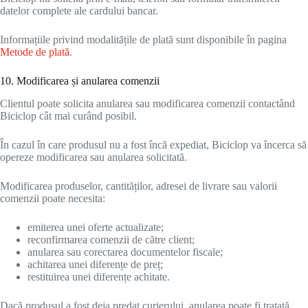
datelor complete ale cardului bancar.
Informațiile privind modalitățile de plată sunt disponibile în pagina
Metode de plată
.
10. Modificarea și anularea comenzii
Clientul poate solicita anularea sau modificarea comenzii contactând
Biciclop cât mai curând posibil.
În cazul în care produsul nu a fost încă expediat, Biciclop va încerca să
opereze modificarea sau anularea solicitată.
Modificarea produselor, cantităților, adresei de livrare sau valorii
comenzii poate necesita:
emiterea unei oferte actualizate;
reconfirmarea comenzii de către client;
anularea sau corectarea documentelor fiscale;
achitarea unei diferențe de preț;
restituirea unei diferențe achitate.
Dacă produsul a fost deja predat curierului, anularea poate fi tratată