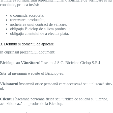
Trimiterea formularului reprezintă numai o solicitare de verificare și nu
constituie, prin ea însăși:
o comandă acceptată;
rezervarea produsului;
încheierea unui contract de vânzare;
obligația Biciclop de a livra produsul;
obligația clientului de a efectua plata.
3. Definiții și domeniu de aplicare
În cuprinsul prezentului document:
Biciclop
sau
Vânzătorul
înseamnă S.C. Biciclete Ciclop S.R.L.
Site-ul
înseamnă website-ul Biciclop.eu.
Vizitatorul
înseamnă orice persoană care accesează sau utilizează site-
ul.
Clientul
înseamnă persoana fizică sau juridică ce solicită și, ulterior,
achiziționează un produs de la Biciclop.