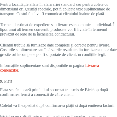
Pentru localitățile aflate în afara ariei standard sau pentru colete cu
dimensiuni ori greutăți speciale, pot fi aplicate taxe suplimentare de
transport. Costul final va fi comunicat clientului înainte de plată.
Termenul estimat de expediere sau livrare este comunicat individual. În
lipsa unui alt termen convenit, produsele vor fi livrate în termenul
prevăzut de lege de la încheierea contractului.
Clientul trebuie să furnizeze date complete și corecte pentru livrare.
Costurile suplimentare sau întârzierile rezultate din furnizarea unor date
greșite ori incomplete pot fi suportate de client, în condițiile legii.
Informațiile suplimentare sunt disponibile în pagina
Livrarea
comenzilor
.
9. Plata
Plata se efectuează prin linkul securizat transmis de Biciclop după
confirmarea fermă a comenzii de către client.
Coletul va fi expediat după confirmarea plății și după emiterea facturii.
Biciclop nu solicită prin e-mail, telefon sau formular transmiterea