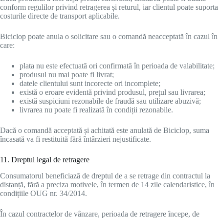
conform regulilor privind retragerea și returul, iar clientul poate suporta
costurile directe de transport aplicabile.
Biciclop poate anula o solicitare sau o comandă neacceptată în cazul în
care:
plata nu este efectuată ori confirmată în perioada de valabilitate;
produsul nu mai poate fi livrat;
datele clientului sunt incorecte ori incomplete;
există o eroare evidentă privind produsul, prețul sau livrarea;
există suspiciuni rezonabile de fraudă sau utilizare abuzivă;
livrarea nu poate fi realizată în condiții rezonabile.
Dacă o comandă acceptată și achitată este anulată de Biciclop, suma
încasată va fi restituită fără întârzieri nejustificate.
11. Dreptul legal de retragere
Consumatorul beneficiază de dreptul de a se retrage din contractul la
distanță, fără a preciza motivele, în termen de 14 zile calendaristice, în
condițiile OUG nr. 34/2014.
În cazul contractelor de vânzare, perioada de retragere începe, de