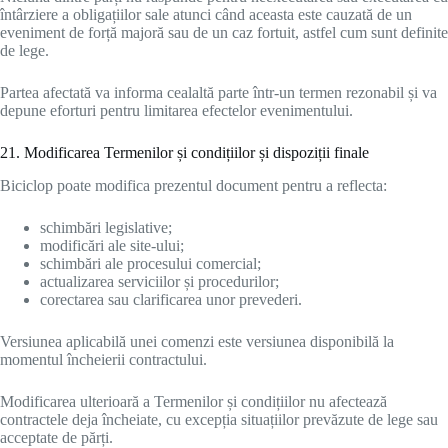
întârziere a obligațiilor sale atunci când aceasta este cauzată de un
eveniment de forță majoră sau de un caz fortuit, astfel cum sunt definite
de lege.
Partea afectată va informa cealaltă parte într-un termen rezonabil și va
depune eforturi pentru limitarea efectelor evenimentului.
21. Modificarea Termenilor și condițiilor și dispoziții finale
Biciclop poate modifica prezentul document pentru a reflecta:
schimbări legislative;
modificări ale site-ului;
schimbări ale procesului comercial;
actualizarea serviciilor și procedurilor;
corectarea sau clarificarea unor prevederi.
Versiunea aplicabilă unei comenzi este versiunea disponibilă la
momentul încheierii contractului.
Modificarea ulterioară a Termenilor și condițiilor nu afectează
contractele deja încheiate, cu excepția situațiilor prevăzute de lege sau
acceptate de părți.