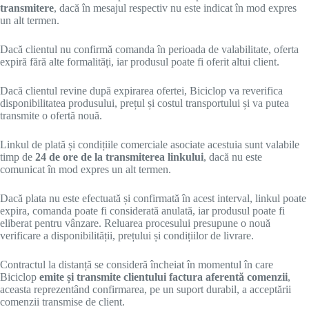
transmitere
, dacă în mesajul respectiv nu este indicat în mod expres
un alt termen.
Dacă clientul nu confirmă comanda în perioada de valabilitate, oferta
expiră fără alte formalități, iar produsul poate fi oferit altui client.
Dacă clientul revine după expirarea ofertei, Biciclop va reverifica
disponibilitatea produsului, prețul și costul transportului și va putea
transmite o ofertă nouă.
Linkul de plată și condițiile comerciale asociate acestuia sunt valabile
timp de
24 de ore de la transmiterea linkului
, dacă nu este
comunicat în mod expres un alt termen.
Dacă plata nu este efectuată și confirmată în acest interval, linkul poate
expira, comanda poate fi considerată anulată, iar produsul poate fi
eliberat pentru vânzare. Reluarea procesului presupune o nouă
verificare a disponibilității, prețului și condițiilor de livrare.
Contractul la distanță se consideră încheiat în momentul în care
Biciclop
emite și transmite clientului factura aferentă comenzii
,
aceasta reprezentând confirmarea, pe un suport durabil, a acceptării
comenzii transmise de client.