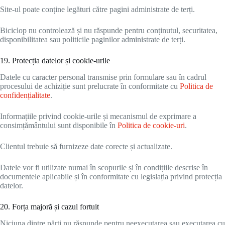
Site-ul poate conține legături către pagini administrate de terți.
Biciclop nu controlează și nu răspunde pentru conținutul, securitatea,
disponibilitatea sau politicile paginilor administrate de terți.
19. Protecția datelor și cookie-urile
Datele cu caracter personal transmise prin formulare sau în cadrul
procesului de achiziție sunt prelucrate în conformitate cu
Politica de
confidențialitate
.
Informațiile privind cookie-urile și mecanismul de exprimare a
consimțământului sunt disponibile în
Politica de cookie-uri
.
Clientul trebuie să furnizeze date corecte și actualizate.
Datele vor fi utilizate numai în scopurile și în condițiile descrise în
documentele aplicabile și în conformitate cu legislația privind protecția
datelor.
20. Forța majoră și cazul fortuit
Niciuna dintre părți nu răspunde pentru neexecutarea sau executarea cu