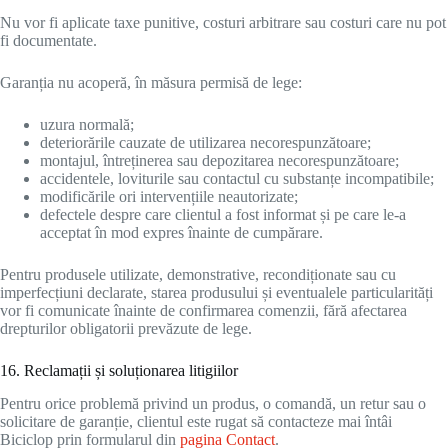
Nu vor fi aplicate taxe punitive, costuri arbitrare sau costuri care nu pot
fi documentate.
Garanția nu acoperă, în măsura permisă de lege:
uzura normală;
deteriorările cauzate de utilizarea necorespunzătoare;
montajul, întreținerea sau depozitarea necorespunzătoare;
accidentele, loviturile sau contactul cu substanțe incompatibile;
modificările ori intervențiile neautorizate;
defectele despre care clientul a fost informat și pe care le-a
acceptat în mod expres înainte de cumpărare.
Pentru produsele utilizate, demonstrative, recondiționate sau cu
imperfecțiuni declarate, starea produsului și eventualele particularități
vor fi comunicate înainte de confirmarea comenzii, fără afectarea
drepturilor obligatorii prevăzute de lege.
16. Reclamații și soluționarea litigiilor
Pentru orice problemă privind un produs, o comandă, un retur sau o
solicitare de garanție, clientul este rugat să contacteze mai întâi
Biciclop prin formularul din
pagina Contact
.