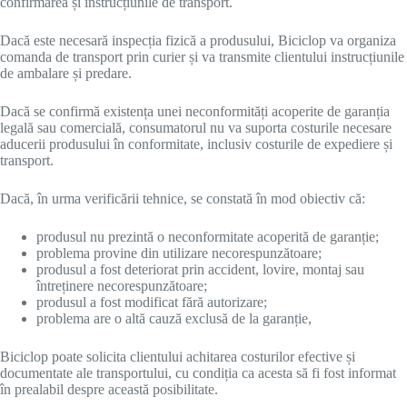
confirmarea și instrucțiunile de transport.
Dacă este necesară inspecția fizică a produsului, Biciclop va organiza
comanda de transport prin curier și va transmite clientului instrucțiunile
de ambalare și predare.
Dacă se confirmă existența unei neconformități acoperite de garanția
legală sau comercială, consumatorul nu va suporta costurile necesare
aducerii produsului în conformitate, inclusiv costurile de expediere și
transport.
Dacă, în urma verificării tehnice, se constată în mod obiectiv că:
produsul nu prezintă o neconformitate acoperită de garanție;
problema provine din utilizare necorespunzătoare;
produsul a fost deteriorat prin accident, lovire, montaj sau
întreținere necorespunzătoare;
produsul a fost modificat fără autorizare;
problema are o altă cauză exclusă de la garanție,
Biciclop poate solicita clientului achitarea costurilor efective și
documentate ale transportului, cu condiția ca acesta să fi fost informat
în prealabil despre această posibilitate.