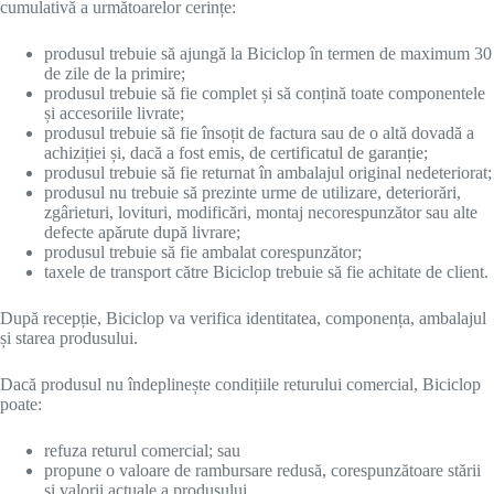
cumulativă a următoarelor cerințe:
produsul trebuie să ajungă la Biciclop în termen de maximum 30
de zile de la primire;
produsul trebuie să fie complet și să conțină toate componentele
și accesoriile livrate;
produsul trebuie să fie însoțit de factura sau de o altă dovadă a
achiziției și, dacă a fost emis, de certificatul de garanție;
produsul trebuie să fie returnat în ambalajul original nedeteriorat;
produsul nu trebuie să prezinte urme de utilizare, deteriorări,
zgârieturi, lovituri, modificări, montaj necorespunzător sau alte
defecte apărute după livrare;
produsul trebuie să fie ambalat corespunzător;
taxele de transport către Biciclop trebuie să fie achitate de client.
După recepție, Biciclop va verifica identitatea, componența, ambalajul
și starea produsului.
Dacă produsul nu îndeplinește condițiile returului comercial, Biciclop
poate:
refuza returul comercial; sau
propune o valoare de rambursare redusă, corespunzătoare stării
și valorii actuale a produsului.