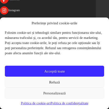
Instagram
YouTube
Preferințe privind cookie-urile
Folosim cookie-uri și tehnologii similare pentru funcționarea site-ului,
Contact Biciclop
măsurarea traficului și, cu acordul tău, pentru servicii de marketing.
Biciclop nu mai opereaza un magazin fizic sau un service.
Poți accepta toate cookie-urile, le poți refuza pe cele opționale sau îți
poți personaliza preferințele. Refuzul sau retragerea consimțământului
Pentru informatii despre produsele prezentate si confirmarea disponibilitatii,
poate afecta anumite funcții ale site-ului.
te rugam sa folosesti formularul de contact.
Trimite-ne un mesaj
Acceptă toate
Mentiuni legale
Refuză
Personalizează
Politica de cookie-uri
Politica de confidențialitate
Informatii utile