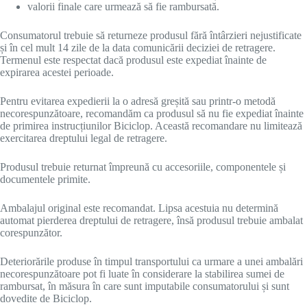
valorii finale care urmează să fie rambursată.
Consumatorul trebuie să returneze produsul fără întârzieri nejustificate
și în cel mult 14 zile de la data comunicării deciziei de retragere.
Termenul este respectat dacă produsul este expediat înainte de
expirarea acestei perioade.
Pentru evitarea expedierii la o adresă greșită sau printr-o metodă
necorespunzătoare, recomandăm ca produsul să nu fie expediat înainte
de primirea instrucțiunilor Biciclop. Această recomandare nu limitează
exercitarea dreptului legal de retragere.
Produsul trebuie returnat împreună cu accesoriile, componentele și
documentele primite.
Ambalajul original este recomandat. Lipsa acestuia nu determină
automat pierderea dreptului de retragere, însă produsul trebuie ambalat
corespunzător.
Deteriorările produse în timpul transportului ca urmare a unei ambalări
necorespunzătoare pot fi luate în considerare la stabilirea sumei de
rambursat, în măsura în care sunt imputabile consumatorului și sunt
dovedite de Biciclop.