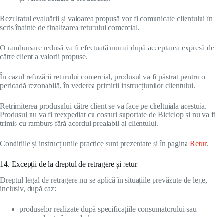
Rezultatul evaluării și valoarea propusă vor fi comunicate clientului în
scris înainte de finalizarea returului comercial.
O rambursare redusă va fi efectuată numai după acceptarea expresă de
către client a valorii propuse.
În cazul refuzării returului comercial, produsul va fi păstrat pentru o
perioadă rezonabilă, în vederea primirii instrucțiunilor clientului.
Retrimiterea produsului către client se va face pe cheltuiala acestuia.
Produsul nu va fi reexpediat cu costuri suportate de Biciclop și nu va fi
trimis cu ramburs fără acordul prealabil al clientului.
Condițiile și instrucțiunile practice sunt prezentate și în pagina
Retur
.
14. Excepții de la dreptul de retragere și retur
Dreptul legal de retragere nu se aplică în situațiile prevăzute de lege,
inclusiv, după caz:
produselor realizate după specificațiile consumatorului sau