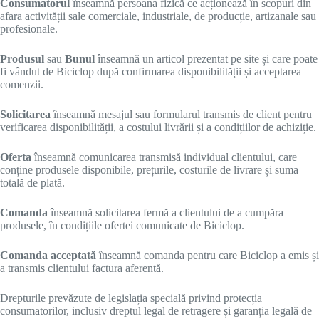
Consumatorul
înseamnă persoana fizică ce acționează în scopuri din
afara activității sale comerciale, industriale, de producție, artizanale sau
profesionale.
Produsul
sau
Bunul
înseamnă un articol prezentat pe site și care poate
fi vândut de Biciclop după confirmarea disponibilității și acceptarea
comenzii.
Solicitarea
înseamnă mesajul sau formularul transmis de client pentru
verificarea disponibilității, a costului livrării și a condițiilor de achiziție.
Oferta
înseamnă comunicarea transmisă individual clientului, care
conține produsele disponibile, prețurile, costurile de livrare și suma
totală de plată.
Comanda
înseamnă solicitarea fermă a clientului de a cumpăra
produsele, în condițiile ofertei comunicate de Biciclop.
Comanda acceptată
înseamnă comanda pentru care Biciclop a emis și
a transmis clientului factura aferentă.
Drepturile prevăzute de legislația specială privind protecția
consumatorilor, inclusiv dreptul legal de retragere și garanția legală de