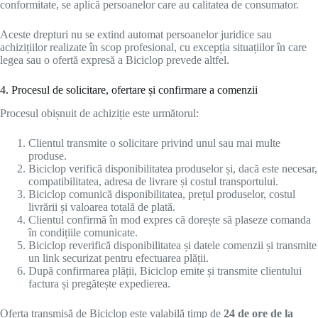
conformitate, se aplică persoanelor care au calitatea de consumator.
Aceste drepturi nu se extind automat persoanelor juridice sau
achizițiilor realizate în scop profesional, cu excepția situațiilor în care
legea sau o ofertă expresă a Biciclop prevede altfel.
4. Procesul de solicitare, ofertare și confirmare a comenzii
Procesul obișnuit de achiziție este următorul:
Clientul transmite o solicitare privind unul sau mai multe
produse.
Biciclop verifică disponibilitatea produselor și, dacă este necesar,
compatibilitatea, adresa de livrare și costul transportului.
Biciclop comunică disponibilitatea, prețul produselor, costul
livrării și valoarea totală de plată.
Clientul confirmă în mod expres că dorește să plaseze comanda
în condițiile comunicate.
Biciclop reverifică disponibilitatea și datele comenzii și transmite
un link securizat pentru efectuarea plății.
După confirmarea plății, Biciclop emite și transmite clientului
factura și pregătește expedierea.
Oferta transmisă de Biciclop este valabilă timp de
24 de ore de la