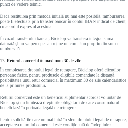
punct de vedere tehnic.
Dacă restituirea prin metoda inițială nu mai este posibilă, rambursarea
poate fi efectuată prin transfer bancar în contul IBAN indicat de client,
cu acordul expres al acestuia.
În cazul transferului bancar, Biciclop va transfera integral suma
datorată și nu va percepe sau reține un comision propriu din suma
rambursată.
13. Returul comercial în maximum 30 de zile
În completarea dreptului legal de retragere, Biciclop oferă clienților
persoane fizice, pentru produsele eligibile comandate la distanță,
posibilitatea unui retur comercial în maximum 30 de zile calendaristice
de la primirea produsului.
Returul comercial este un beneficiu suplimentar acordat voluntar de
Biciclop și nu limitează drepturile obligatorii de care consumatorul
beneficiază în perioada legală de retragere.
Pentru solicitările care nu mai intră în sfera dreptului legal de retragere,
acceptarea returului comercial este condiționată de îndeplinirea