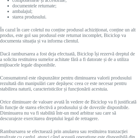
componentele și accesoriile;
documentele returnate;
ambalajul;
starea produsului.
În cazul în care coletul nu conține produsul achiziționat, conține un alt
produs, este gol sau produsul este returnat incomplet, Biciclop va
documenta situația și va informa clientul.
Dacă rambursarea a fost deja efectuată, Biciclop își rezervă dreptul de
a solicita restituirea sumelor achitate fără a fi datorate și de a utiliza
mijloacele legale disponibile.
Consumatorul este răspunzător pentru diminuarea valorii produsului
rezultată din manipulări care depășesc ceea ce este necesar pentru
stabilirea naturii, caracteristicilor și funcționării acestuia.
Orice diminuare de valoare avută în vedere de Biciclop va fi justificată
în funcție de starea efectivă a produsului și de dovezile disponibile.
Diminuarea nu va fi stabilită într-un mod arbitrar sau care să
descurajeze exercitarea dreptului legal de retragere.
Rambursarea se efectuează prin anularea sau restituirea tranzacției
realizate cu cardul, atunci când această operațiune este disponibilă din