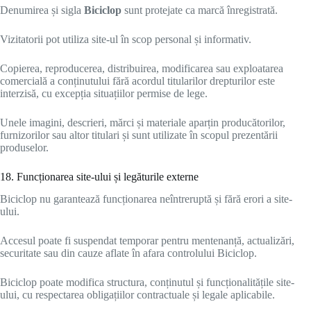
Denumirea și sigla
Biciclop
sunt protejate ca marcă înregistrată.
Vizitatorii pot utiliza site-ul în scop personal și informativ.
Copierea, reproducerea, distribuirea, modificarea sau exploatarea
comercială a conținutului fără acordul titularilor drepturilor este
interzisă, cu excepția situațiilor permise de lege.
Unele imagini, descrieri, mărci și materiale aparțin producătorilor,
furnizorilor sau altor titulari și sunt utilizate în scopul prezentării
produselor.
18. Funcționarea site-ului și legăturile externe
Biciclop nu garantează funcționarea neîntreruptă și fără erori a site-
ului.
Accesul poate fi suspendat temporar pentru mentenanță, actualizări,
securitate sau din cauze aflate în afara controlului Biciclop.
Biciclop poate modifica structura, conținutul și funcționalitățile site-
ului, cu respectarea obligațiilor contractuale și legale aplicabile.