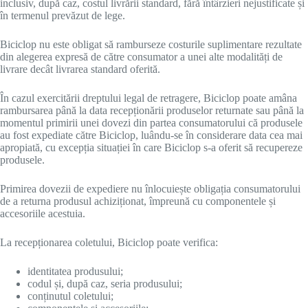
inclusiv, după caz, costul livrării standard, fără întârzieri nejustificate și
în termenul prevăzut de lege.
Biciclop nu este obligat să ramburseze costurile suplimentare rezultate
din alegerea expresă de către consumator a unei alte modalități de
livrare decât livrarea standard oferită.
În cazul exercitării dreptului legal de retragere, Biciclop poate amâna
rambursarea până la data recepționării produselor returnate sau până la
momentul primirii unei dovezi din partea consumatorului că produsele
au fost expediate către Biciclop, luându-se în considerare data cea mai
apropiată, cu excepția situației în care Biciclop s-a oferit să recupereze
produsele.
Primirea dovezii de expediere nu înlocuiește obligația consumatorului
de a returna produsul achiziționat, împreună cu componentele și
accesoriile acestuia.
La recepționarea coletului, Biciclop poate verifica:
identitatea produsului;
codul și, după caz, seria produsului;
conținutul coletului;