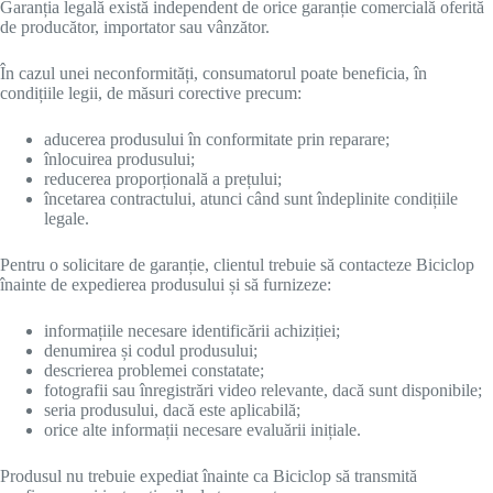
Garanția legală există independent de orice garanție comercială oferită
de producător, importator sau vânzător.
În cazul unei neconformități, consumatorul poate beneficia, în
condițiile legii, de măsuri corective precum:
aducerea produsului în conformitate prin reparare;
înlocuirea produsului;
reducerea proporțională a prețului;
încetarea contractului, atunci când sunt îndeplinite condițiile
legale.
Pentru o solicitare de garanție, clientul trebuie să contacteze Biciclop
înainte de expedierea produsului și să furnizeze:
informațiile necesare identificării achiziției;
denumirea și codul produsului;
descrierea problemei constatate;
fotografii sau înregistrări video relevante, dacă sunt disponibile;
seria produsului, dacă este aplicabilă;
orice alte informații necesare evaluării inițiale.
Produsul nu trebuie expediat înainte ca Biciclop să transmită