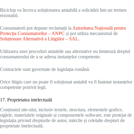
Biciclop va încerca soluționarea amiabilă a solicitării într-un termen
rezonabil.
Consumatorii pot depune reclamații la
Autoritatea Națională pentru
Protecția Consumatorilor – ANPC
și pot utiliza mecanismul de
Soluționare Alternativă a Litigiilor – SAL
.
Utilizarea unei proceduri amiabile sau alternative nu limitează dreptul
consumatorului de a se adresa instanțelor competente.
Contractele sunt guvernate de legislația română.
Orice litigiu care nu poate fi soluționat amiabil va fi înaintat instanțelor
competente potrivit legii.
17. Proprietatea intelectuală
Conținutul site-ului, inclusiv textele, structura, elementele grafice,
siglele, materialele originale și componentele software, este protejat de
legislația privind drepturile de autor, mărcile și celelalte drepturi de
proprietate intelectuală.