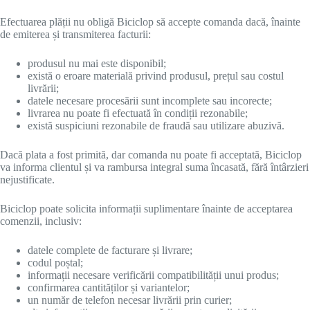
Efectuarea plății nu obligă Biciclop să accepte comanda dacă, înainte
de emiterea și transmiterea facturii:
produsul nu mai este disponibil;
există o eroare materială privind produsul, prețul sau costul
livrării;
datele necesare procesării sunt incomplete sau incorecte;
livrarea nu poate fi efectuată în condiții rezonabile;
există suspiciuni rezonabile de fraudă sau utilizare abuzivă.
Dacă plata a fost primită, dar comanda nu poate fi acceptată, Biciclop
va informa clientul și va rambursa integral suma încasată, fără întârzieri
nejustificate.
Biciclop poate solicita informații suplimentare înainte de acceptarea
comenzii, inclusiv:
datele complete de facturare și livrare;
codul poștal;
informații necesare verificării compatibilității unui produs;
confirmarea cantităților și variantelor;
un număr de telefon necesar livrării prin curier;