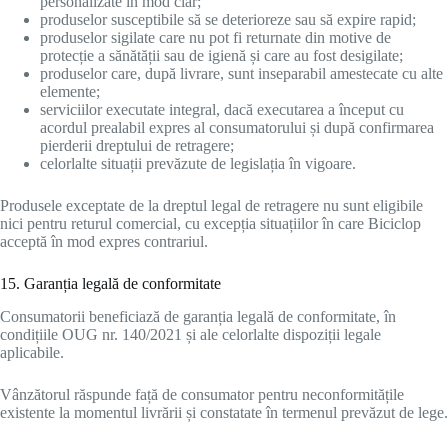
personalizate în mod clar;
produselor susceptibile să se deterioreze sau să expire rapid;
produselor sigilate care nu pot fi returnate din motive de
protecție a sănătății sau de igienă și care au fost desigilate;
produselor care, după livrare, sunt inseparabil amestecate cu alte
elemente;
serviciilor executate integral, dacă executarea a început cu
acordul prealabil expres al consumatorului și după confirmarea
pierderii dreptului de retragere;
celorlalte situații prevăzute de legislația în vigoare.
Produsele exceptate de la dreptul legal de retragere nu sunt eligibile
nici pentru returul comercial, cu excepția situațiilor în care Biciclop
acceptă în mod expres contrariul.
15. Garanția legală de conformitate
Consumatorii beneficiază de garanția legală de conformitate, în
condițiile OUG nr. 140/2021 și ale celorlalte dispoziții legale
aplicabile.
Vânzătorul răspunde față de consumator pentru neconformitățile
existente la momentul livrării și constatate în termenul prevăzut de lege.