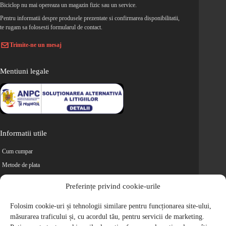
Biciclop nu mai opereaza un magazin fizic sau un service.
Pentru informatii despre produsele prezentate si confirmarea disponibilitatii,
te rugam sa folosesti formularul de contact.
Trimite-ne un mesaj
Mentiuni legale
Informatii utile
Cum cumpar
Metode de plata
Livrarea comenzilor
Preferințe privind cookie-urile
Magazine partenere
Retur
Folosim cookie-uri și tehnologii similare pentru funcționarea site-ului,
măsurarea traficului și, cu acordul tău, pentru servicii de marketing.
Cariere