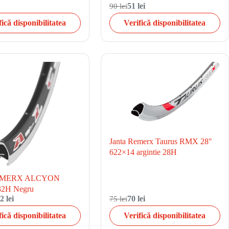
90 lei
51 lei
fică disponibilitatea
Verifică disponibilitatea
Janta Remerx Taurus RMX 28″
622×14 argintie 28H
REMERX ALCYON
32H Negru
2 lei
75 lei
70 lei
fică disponibilitatea
Verifică disponibilitatea