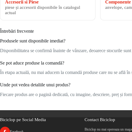
Accesorii si Piese
Componente 
piese și accesorii disponibile în catalogul
anvelope, cam
actual
Întrebări frecvente
Produsele sunt disponibile imediat?
Disponibilitatea se confirmă înainte de vânzare, deoarece stocurile sunt l
Se pot aduce produse la comandă?
În etapa actuală, nu mai aducem la comandă produse care nu se află în s
Unde pot vedea detaliile unui produs?
Fiecare produs are o pagină dedicată, cu imagine, descriere, preț și formu
Biciclop pe Social Media
Contact Biciclop
Biciclop nu mai opereaza un magaz
Facebook