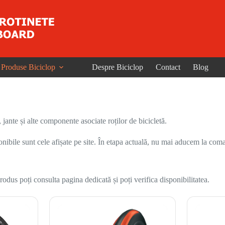
Produse Biciclop
Despre Biciclop
Contact
Blog
nte și alte componente asociate roților de bicicletă.
onibile sunt cele afișate pe site. În etapa actuală, nu mai aducem la coma
odus poți consulta pagina dedicată și poți verifica disponibilitatea.