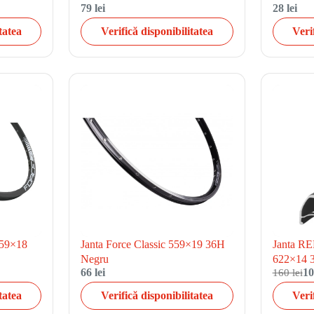
79 lei
28 lei
tatea
Verifică disponibilitatea
Veri
559×18
Janta Force Classic 559×19 36H
Janta 
Negru
622×14 
66 lei
160 lei
10
tatea
Verifică disponibilitatea
Veri