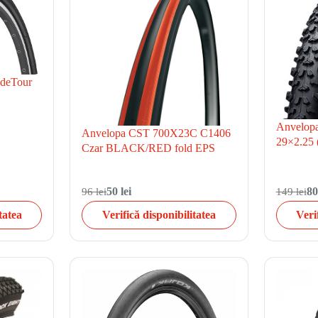
ideTour
Anvelopa
Anvelopa CST 700X23C C1406
29×2.25 (
Czar BLACK/RED fold EPS
96 lei
50 lei
149 lei
80
tatea
Verifică disponibilitatea
Veri