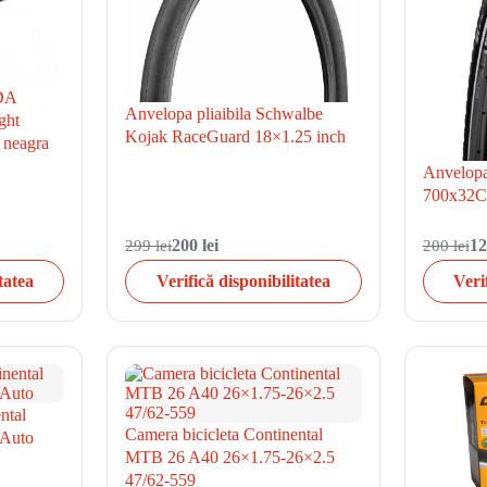
NDA
Anvelopa pliaibila Schwalbe
ght
Kojak RaceGuard 18×1.25 inch
 neagra
Anvelop
700x32C 
299 lei
200 lei
200 lei
12
tatea
Verifică disponibilitatea
Veri
ntal
Camera bicicleta Continental
 Auto
MTB 26 A40 26×1.75-26×2.5
47/62-559