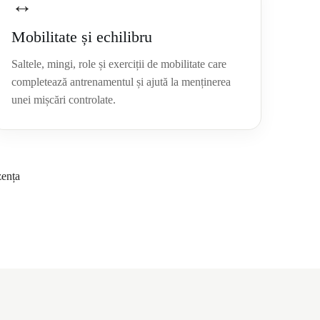
↔
Mobilitate și echilibru
Saltele, mingi, role și exerciții de mobilitate care
completează antrenamentul și ajută la menținerea
unei mișcări controlate.
zența