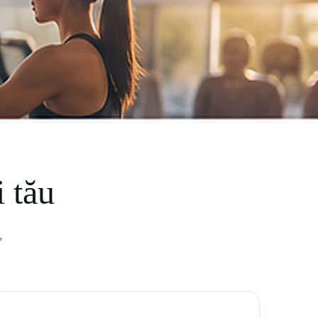
i tău
,