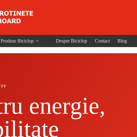
Produse Biciclop
Despre Biciclop
Contact
Blog
TIV
tru energie,
ilitate