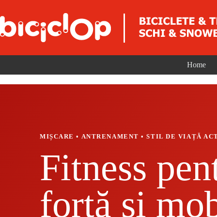
Sari la conținut
Home
MIȘCARE • ANTRENAMENT • STIL DE VIAȚĂ AC
Fitness pen
forță și mob