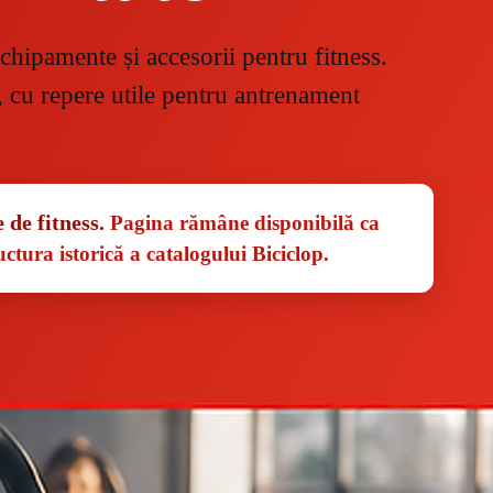
chipamente și accesorii pentru fitness.
, cu repere utile pentru antrenament
de fitness.
Pagina rămâne disponibilă ca
ctura istorică a catalogului Biciclop.