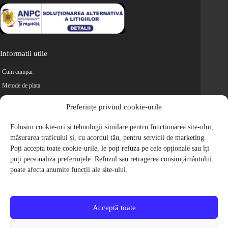
Informatii utile
Cum cumpar
Metode de plata
Livrarea comenzilor
Preferințe privind cookie-urile
Magazine partenere
Folosim cookie-uri și tehnologii similare pentru funcționarea site-ului,
Retur
măsurarea traficului și, cu acordul tău, pentru servicii de marketing.
Cariere
Poți accepta toate cookie-urile, le poți refuza pe cele opționale sau îți
Politica de Confidentialitate
poți personaliza preferințele. Refuzul sau retragerea consimțământului
Politica de cookie-uri
poate afecta anumite funcții ale site-ului.
Termeni si conditii
© 2009-2026 S.C. Biciclete Ciclop S.R.L. Toate drepturile rezervate.
CUI: RO 26049660, Nr. Registrul Comertului: J40/9410/2009
Acceptă toate
Capital social: 200.200,00 RON
Protectia Consumatorilor - ANPC