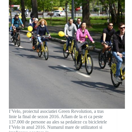
I’Velo, proiectul asociatiei Green Revolution, a tras
linie la final de sezon 2016. Aflam de la ei ca peste
137.000 de persone au ales sa pedaleze cu bicicletele
I’Velo in anul 2016. Numarul mare de utilizatori si