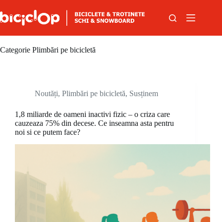
Sari la conținut
Categorie
Plimbări pe bicicletă
Noutăți
,
Plimbări pe bicicletă
,
Susținem
1,8 miliarde de oameni inactivi fizic – o criza care
cauzeaza 75% din decese. Ce inseamna asta pentru
noi si ce putem face?