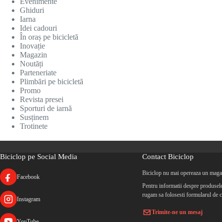
Evenimente
Ghiduri
Iarna
Idei cadouri
În oraș pe bicicletă
Inovație
Magazin
Noutăți
Parteneriate
Plimbări pe bicicletă
Promo
Revista presei
Sporturi de iarnă
Susținem
Trotinete
Biciclop pe Social Media
Contact Biciclop
Biciclop nu mai opereaza un magaz
Facebook
Pentru informatii despre produsele 
rugam sa folosesti formularul de c
Instagram
Trimite-ne un mesaj
YouTube