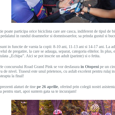
e poate participa orice biciclista care are casca, indiferent de tipul de b
 pedalatul in randul doamnelor si domnisoarelor, sa prinda gustul si bucu
sunt in functie de varsta la copii: 8-10 ani, 11-13 ani si 14-17 ani. La ad
velul de pregatire, la care se adauga, separat, categoria elitelor. In plus,
itulata „Echipa”. Aici se pot inscrie un adult (parinte) si o fetita.
ele concursului Road Grand Pink se vor desfasura
in Otopeni
pe un circ
a de nivel. Traseul este unul prietenos, cu asfalt excelent pentru rulaj in 
teapta la final!
prezenti alaturi de tine
pe
26 aprilie
, oferind prin colegii nostri asisten
a pentru start, apoi suntem gata sa te incurajam!