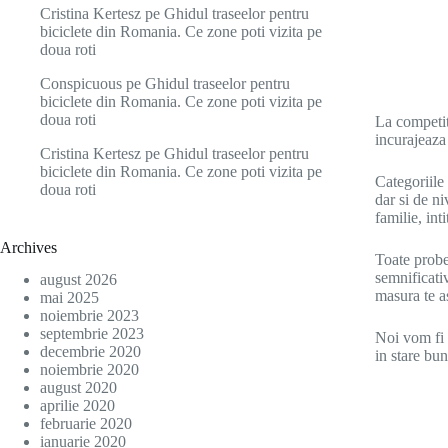
Cristina Kertesz
pe
Ghidul traseelor pentru
biciclete din Romania. Ce zone poti vizita pe
doua roti
Conspicuous
pe
Ghidul traseelor pentru
biciclete din Romania. Ce zone poti vizita pe
doua roti
La competiti
incurajeaza
Cristina Kertesz
pe
Ghidul traseelor pentru
biciclete din Romania. Ce zone poti vizita pe
Categoriile 
doua roti
dar si de ni
familie, int
Archives
Toate prob
semnificativ
august 2026
masura te as
mai 2025
noiembrie 2023
septembrie 2023
Noi vom fi 
decembrie 2020
in stare bun
noiembrie 2020
august 2020
aprilie 2020
februarie 2020
ianuarie 2020