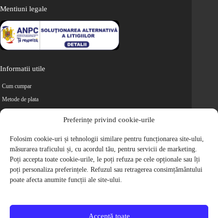
Mentiuni legale
Informatii utile
Cum cumpar
Metode de plata
Livrarea comenzilor
Preferințe privind cookie-urile
Magazine partenere
Folosim cookie-uri și tehnologii similare pentru funcționarea site-ului,
Retur
măsurarea traficului și, cu acordul tău, pentru servicii de marketing.
Cariere
Poți accepta toate cookie-urile, le poți refuza pe cele opționale sau îți
Politica de Confidentialitate
poți personaliza preferințele. Refuzul sau retragerea consimțământului
Politica de cookie-uri
poate afecta anumite funcții ale site-ului.
Termeni si conditii
© 2009-2026 S.C. Biciclete Ciclop S.R.L. Toate drepturile rezervate.
CUI: RO 26049660, Nr. Registrul Comertului: J40/9410/2009
Acceptă toate