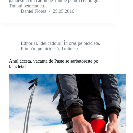
gandesti la un cadou de 1 iunie pentru cei dragi.
Timpul petrecut cu…
Daniel Florea
25.05.2016
Editorial
,
Idei cadouri
,
În oraș pe bicicletă
,
Plimbări pe bicicletă
,
Trotinete
Anul acesta, vacanta de Paste se sarbatoreste pe
bicicleta!