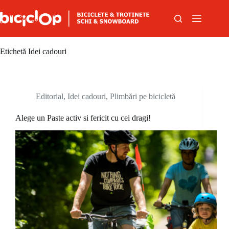
Sari la conținut
Etichetă
Idei cadouri
Editorial
,
Idei cadouri
,
Plimbări pe bicicletă
Alege un Paste activ si fericit cu cei dragi!