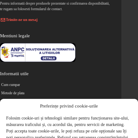
Pentru informatii despre produsele prezentate si confirmarea disponibilitatii,
te rugam sa folosesti formularul de contact.
Trimite-ne un mesaj
Mentiuni legale
Informatii utile
Cum cumpar
Metode de plata
Livrarea comenzilor
Preferințe privind cookie-urile
Magazine partenere
Retur
Folosim cookie-uri și tehnologii similare pentru funcționarea site-ului,
măsurarea traficului și, cu acordul tău, pentru servicii de marketing.
Cariere
Poți accepta toate cookie-urile, le poți refuza pe cele opționale sau îți
Politica de Confidentialitate
poți personaliza preferințele. Refuzul sau retragerea consimțământului