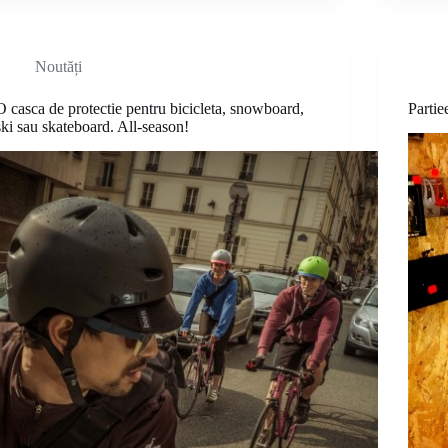
Noutăți
O casca de protectie pentru bicicleta, snowboard,
Partie
ski sau skateboard. All-season!