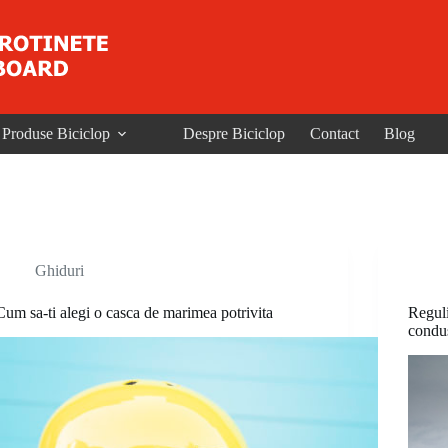
Produse Biciclop
Despre Biciclop
Contact
Blog
Ghiduri
Cum sa-ti alegi o casca de marimea potrivita
Reguli
condus