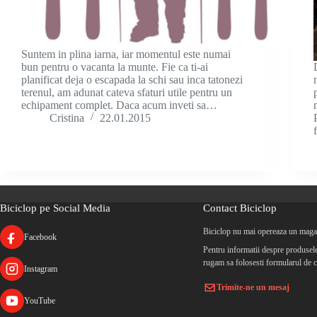
Suntem in plina iarna, iar momentul este numai
bun pentru o vacanta la munte. Fie ca ti-ai
planificat deja o escapada la schi sau inca tatonezi
terenul, am adunat cateva sfaturi utile pentru un
echipament complet. Daca acum inveti sa…
Cristina
22.01.2015
Biciclop pe Social Media
Contact Biciclop
Biciclop nu mai opereaza un magaz
Facebook
Pentru informatii despre produsele 
rugam sa folosesti formularul de c
Instagram
Trimite-ne un mesaj
YouTube