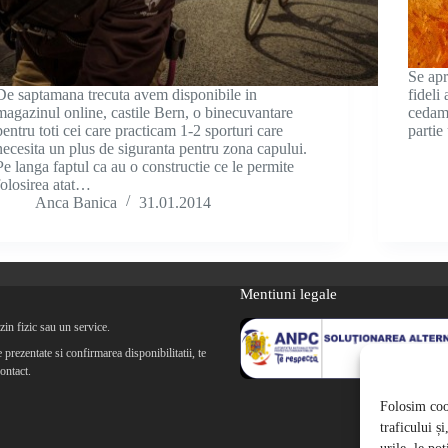
Se apr
De saptamana trecuta avem disponibile in
fideli
magazinul online, castile Bern, o binecuvantare
cedam 
pentru toti cei care practicam 1-2 sporturi care
partie
necesita un plus de siguranta pentru zona capului.
Pe langa faptul ca au o constructie ce le permite
folosirea atat…
Anca Banica
31.01.2014
Mentiuni legale
in fizic sau un service.
prezentate si confirmarea disponibilitatii, te
ontact.
Folosim cook
traficului ș