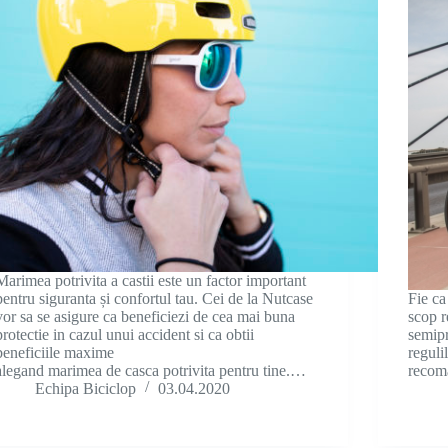
Marimea potrivita a castii este un factor important
pentru siguranta și confortul tau. Cei de la Nutcase
Fie ca
vor sa se asigure ca beneficiezi de cea mai buna
scop r
protectie in cazul unui accident si ca obtii
semipr
beneficiile maxime
reguli
alegand marimea de casca potrivita pentru tine.…
recoma
Echipa Biciclop
03.04.2020