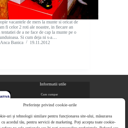
opie vacantele de mers la munte si oricat de
 am fi celor 2 roti ale noastre, in fiecare an
tentatiei de a ne face de cap la munte pe o
 unduioasa. Si cum deja ni s-a…
Anca Banica
19.11.2012
Informatii utile
Cum cumpar
Metode de plata
Preferințe privind cookie-urile
Livrarea comenzilor
ie-uri și tehnologii similare pentru funcționarea site-ului, măsurarea
Magazine partenere
i, cu acordul tău, pentru servicii de marketing. Poți accepta toate cookie-
Retur