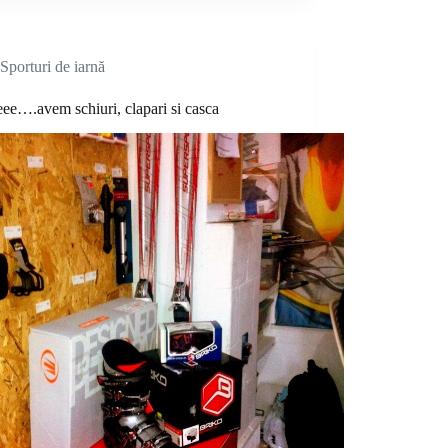
Sporturi de iarnă
eee….avem schiuri, clapari si casca