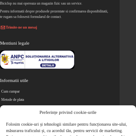
Biciclop nu mai opereaza un magazin fizic sau un service.
Pentru informatii despre produsele prezentate si confirmarea disponibilitatii,
te rugam sa folosesti formularul de contact.
Trimite-ne un mesaj
Mentiuni legale
Informatii utile
Cum cumpar
Metode de plata
Livrarea comenzilor
Preferințe privind cookie-urile
Magazine partenere
Retur
Folosim cookie-uri și tehnologii similare pentru funcționarea site-ului,
măsurarea traficului și, cu acordul tău, pentru servicii de marketing.
Cariere