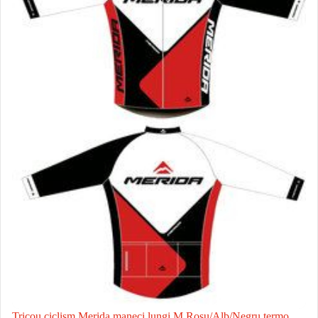
Tricou ciclism Merida maneci lungi M Rosu/Alb/Negru termo