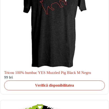
Tricou 100% bumbac YES Muzzled Pig Black M Negru
99 lei
Verifică disponibilitatea