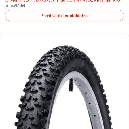
Anvelopa CST 700X23C C1406 Czar BLACK/RED fold EPS
96 lei
50 lei
Verifică disponibilitatea