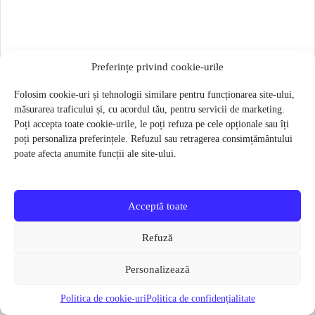
Preferințe privind cookie-urile
Folosim cookie-uri și tehnologii similare pentru funcționarea site-ului,
măsurarea traficului și, cu acordul tău, pentru servicii de marketing.
Poți accepta toate cookie-urile, le poți refuza pe cele opționale sau îți
poți personaliza preferințele. Refuzul sau retragerea consimțământului
poate afecta anumite funcții ale site-ului.
Acceptă toate
Refuză
Personalizează
Butuc pedalier Shimano SM-BB71-41B PRESS FIT 86.5MM
Politica de cookie-uri
Politica de confidențialitate
85 lei
61 lei