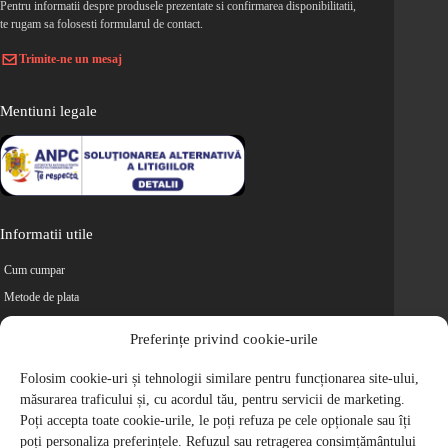
Pentru informatii despre produsele prezentate si confirmarea disponibilitatii,
te rugam sa folosesti formularul de contact.
Trimite-ne un mesaj
Mentiuni legale
Informatii utile
Cum cumpar
Metode de plata
Livrarea comenzilor
Preferințe privind cookie-urile
Magazine partenere
Folosim cookie-uri și tehnologii similare pentru funcționarea site-ului,
Retur
măsurarea traficului și, cu acordul tău, pentru servicii de marketing.
Cariere
Poți accepta toate cookie-urile, le poți refuza pe cele opționale sau îți
Politica de Confidentialitate
poți personaliza preferințele. Refuzul sau retragerea consimțământului