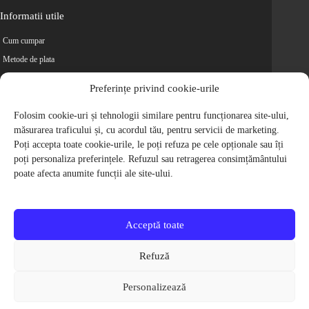
Informatii utile
Cum cumpar
Metode de plata
Livrarea comenzilor
Preferințe privind cookie-urile
Magazine partenere
Retur
Folosim cookie-uri și tehnologii similare pentru funcționarea site-ului,
măsurarea traficului și, cu acordul tău, pentru servicii de marketing.
Cariere
Poți accepta toate cookie-urile, le poți refuza pe cele opționale sau îți
Politica de Confidentialitate
poți personaliza preferințele. Refuzul sau retragerea consimțământului
Politica de cookie-uri
poate afecta anumite funcții ale site-ului.
Termeni si conditii
© 2009-2026 S.C. Biciclete Ciclop S.R.L. Toate drepturile rezervate.
CUI: RO 26049660, Nr. Registrul Comertului: J40/9410/2009
Acceptă toate
Capital social: 200.200,00 RON
Protectia Consumatorilor - ANPC
Refuză
Toate preturile produselor de pe site contin TVA, in conformitate cu legislatia
in vigoare.
Personalizează
Toate imaginile produselor de pe website sunt cu titlu de prezentare.
Pentru detalii despre produse, va rugam sa ne contactati prin
formularul de