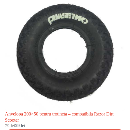
Anvelopa 200×50 pentru trotineta – compatibila Razor Dirt
Scooter
79 lei
59 lei