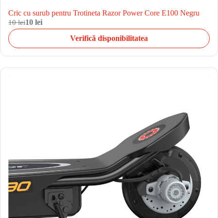
Cric cu surub pentru Trotineta Razor Power Core E100 Negru
10 lei
10 lei
Verifică disponibilitatea