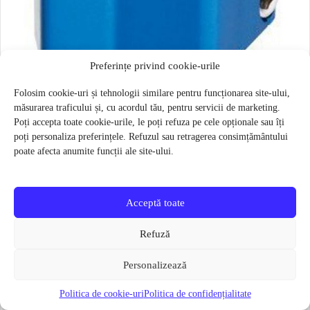
Preferințe privind cookie-urile
Folosim cookie-uri și tehnologii similare pentru funcționarea site-ului,
măsurarea traficului și, cu acordul tău, pentru servicii de marketing.
Kit colier de strangere freestyle 35 mm Razor Phase Two Quad
Poți accepta toate cookie-urile, le poți refuza pe cele opționale sau îți
Albastra
poți personaliza preferințele. Refuzul sau retragerea consimțământului
40 lei
23 lei
poate afecta anumite funcții ale site-ului.
Verifică disponibilitatea
Acceptă toate
Refuză
Personalizează
Politica de cookie-uri
Politica de confidențialitate