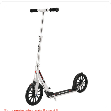
Frana pentru aripa spate Razor A6