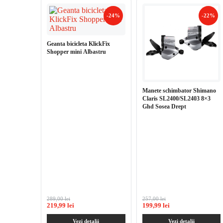
-24%
-22%
Geanta bicicleta KlickFix
Shopper mini Albastru
Manete schimbator Shimano
Claris SL2400/SL2403 8×3
Ghd Sosea Drept
289,00 lei
257,00 lei
219,99 lei
199,99 lei
Vezi detalii
Vezi detalii