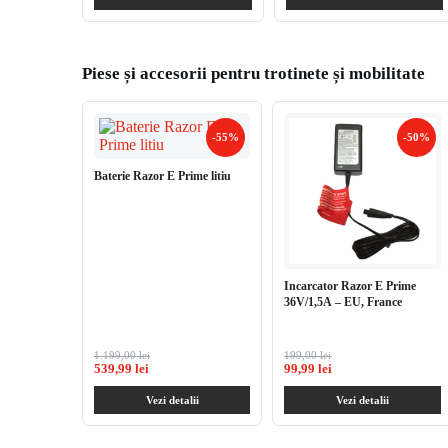
Piese și accesorii pentru trotinete și mobilitate
-55%
-50%
Baterie Razor E Prime litiu
Incarcator Razor E Prime
36V/1,5A – EU, France
1.199,00 lei
199,00 lei
539,99 lei
99,99 lei
Vezi detalii
Vezi detalii