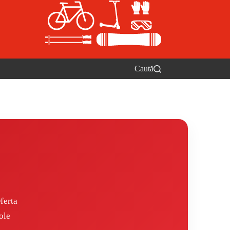
Caută
ferta
ole