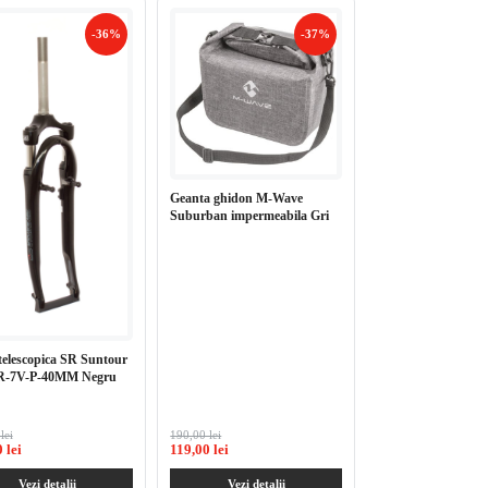
-36%
-37%
Ghidon PRO ROA
ERGO OS 40cm/31
negru
Geanta ghidon M-Wave
Suburban impermeabila Gri
telescopica SR Suntour
R-7V-P-40MM Negru
lei
190,00 lei
170,00 lei
 lei
119,00 lei
119,99 lei
Vezi detalii
Vezi detalii
Vezi detal