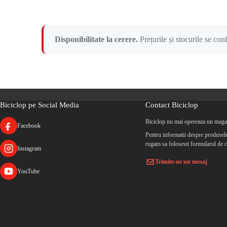
Disponibilitate la cerere.
Prețurile și stocurile se co
Biciclop pe Social Media
Contact Biciclop
Biciclop nu mai opereaza un magaz
Facebook
Pentru informatii despre produsele 
rugam sa folosesti formularul de c
Instagram
Trimite-ne un mesaj
YouTube