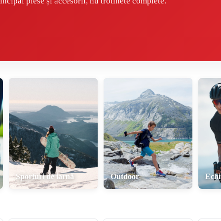
incipal piese și accesorii, nu trotinete complete.
Sporturi de iarnă
Outdoor
Ech