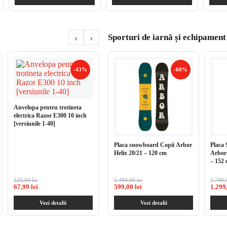
‹
›
Sporturi de iarnă și echipament
-43%
-39%
-60%
Incarcator Razor Turbo Jetts
Platfor
10.95V/1A
alumiu
Anvelopa pentru trotineta
electrica Razor E300 10 inch
[versiunile 1-40]
Placa snowboard Copii Arbor
Placa
Helix 20/21 – 120 cm
Arbor
– 152
120,00 lei
99,00 lei
1.499,00 lei
99,00 le
2.799,0
67,99 lei
59,99 lei
599,00 lei
49,99 l
1.299,
Vezi detalii
Vezi detalii
Vezi detalii