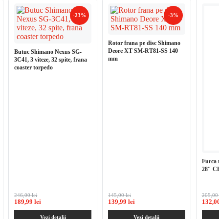
-23%
-3%
Rotor frana pe disc Shimano
Deore XT SM-RT81-SS 140
Butuc Shimano Nexus SG-
mm
3C41, 3 viteze, 32 spite, frana
coaster torpedo
Furca 
28″ C
246,00 lei
145,00 lei
205,00 
189,99 lei
139,99 lei
132,00
Vezi detalii
Vezi detalii