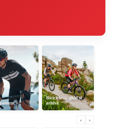
Biciclete — ghid și
ipament
arhivă
‹
›