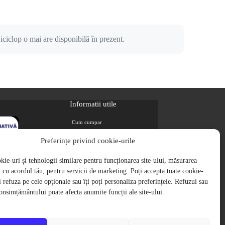
iciclop o mai are disponibilă în prezent.
Informatii utile
Cum cumpar
Metode de plata
Preferințe privind cookie-urile
Livrarea comenzilor
ie-uri și tehnologii similare pentru funcționarea site-ului, măsurarea
Magazine partenere
i, cu acordul tău, pentru servicii de marketing. Poți accepta toate cookie-
Retur
ți refuza pe cele opționale sau îți poți personaliza preferințele. Refuzul sau
Cariere
onsimțământului poate afecta anumite funcții ale site-ului.
Politica de Confidentialitate
Politica de cookie-uri
Termeni si conditii