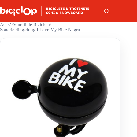
Sari la conținut
Acasă
/
Sonerii de Bicicleta
/
Sonerie ding-dong I Love My Bike Negru