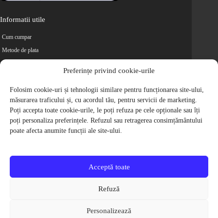
Informatii utile
Cum cumpar
Metode de plata
Livrarea comenzilor
Preferințe privind cookie-urile
Magazine partenere
Folosim cookie-uri și tehnologii similare pentru funcționarea site-ului,
Retur
măsurarea traficului și, cu acordul tău, pentru servicii de marketing.
Cariere
Poți accepta toate cookie-urile, le poți refuza pe cele opționale sau îți
Politica de Confidentialitate
poți personaliza preferințele. Refuzul sau retragerea consimțământului
Politica de cookie-uri
poate afecta anumite funcții ale site-ului.
Termeni si conditii
© 2009-2026 S.C. Biciclete Ciclop S.R.L. Toate drepturile rezervate.
CUI: RO 26049660, Nr. Registrul Comertului: J40/9410/2009
Acceptă toate
Capital social: 200.200,00 RON
Protectia Consumatorilor - ANPC
Refuză
Toate preturile produselor de pe site contin TVA, in conformitate cu legislatia
in vigoare.
Personalizează
Toate imaginile produselor de pe website sunt cu titlu de prezentare.