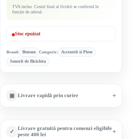
TVA inclus. Costul final al livrării se confirmă în
funcție de adresă.
Stoc epuizat
Brand:
Benson
Categorie:
Accesorii si Piese
Sonerii de Bicicleta
▣
Livrare rapidă prin curier
Livrare gratuită pentru comenzi eligibile
✓
peste 400 lei