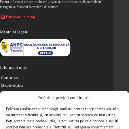
Pentru informatii despre produsele prezentate si confirmarea disponibilitatii,
te rugam sa folosesti formularul de contact.
Trimite-ne un mesaj
Mentiuni legale
Informatii utile
Cum cumpar
Metode de plata
Livrarea comenzilor
Preferințe privind cookie-urile
Magazine partenere
Folosim cookie-uri și tehnologii similare pentru funcționarea site-ului,
Retur
măsurarea traficului și, cu acordul tău, pentru servicii de marketing.
Cariere
Poți accepta toate cookie-urile, le poți refuza pe cele opționale sau îți
Politica de Confidentialitate
poți personaliza preferințele. Refuzul sau retragerea consimțământului