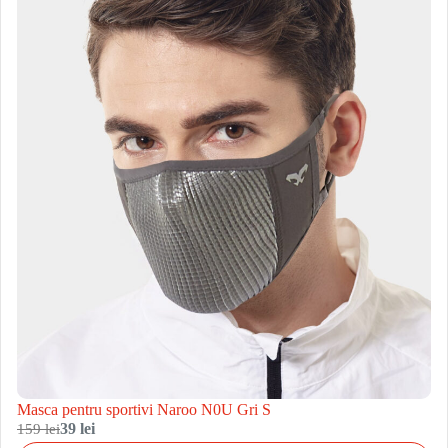
Masca pentru sportivi Naroo N0U Gri S
159 lei
39 lei