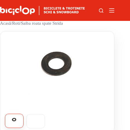
Sari la conținut
Acasă
/
Roti
/
Saiba roata spate Strida