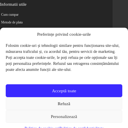
Informatii utile
Cum cumpar
Metode de plata
Livrarea comenzilor
Preferințe privind cookie-urile
Magazine partenere
Folosim cookie-uri și tehnologii similare pentru funcționarea site-ului,
Retur
măsurarea traficului și, cu acordul tău, pentru servicii de marketing.
Cariere
Poți accepta toate cookie-urile, le poți refuza pe cele opționale sau îți
Politica de Confidentialitate
poți personaliza preferințele. Refuzul sau retragerea consimțământului
Politica de cookie-uri
poate afecta anumite funcții ale site-ului.
Termeni si conditii
© 2009-2026 S.C. Biciclete Ciclop S.R.L. Toate drepturile rezervate.
CUI: RO 26049660, Nr. Registrul Comertului: J40/9410/2009
Acceptă toate
Capital social: 200.200,00 RON
Protectia Consumatorilor - ANPC
Refuză
Toate preturile produselor de pe site contin TVA, in conformitate cu legislatia
in vigoare.
Personalizează
Toate imaginile produselor de pe website sunt cu titlu de prezentare.
Pentru detalii despre produse, va rugam sa ne contactati prin
formularul de