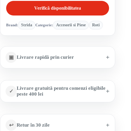
Verifică disponibilitatea
Brand:
Strida
Categorie:
Accesorii si Piese
Roti
▣
Livrare rapidă prin curier
Livrare gratuită pentru comenzi eligibile
✓
peste 400 lei
↩
Retur în 30 zile