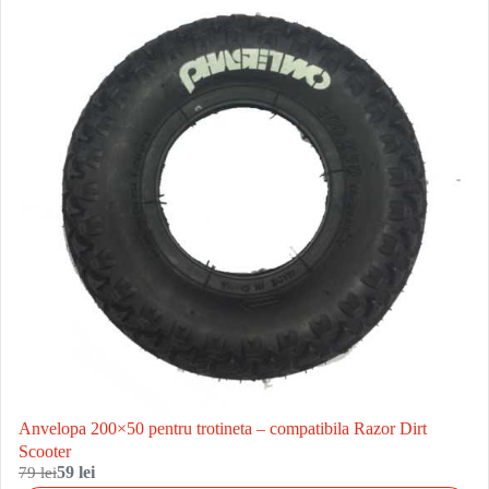
Anvelopa 200×50 pentru trotineta – compatibila Razor Dirt
Scooter
79 lei
59 lei