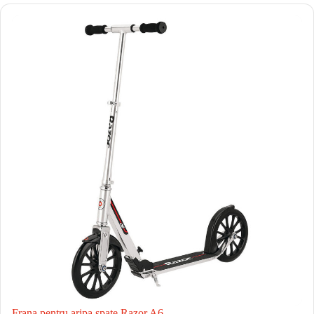
Frana pentru aripa spate Razor A6