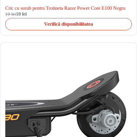
Cric cu surub pentru Trotineta Razor Power Core E100 Negru
10 lei
10 lei
Verifică disponibilitatea