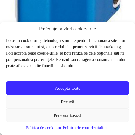
Preferințe privind cookie-urile
Folosim cookie-uri și tehnologii similare pentru funcționarea site-ului,
măsurarea traficului și, cu acordul tău, pentru servicii de marketing.
Kit colier de strangere freestyle 35 mm Razor Phase Two Quad
Poți accepta toate cookie-urile, le poți refuza pe cele opționale sau îți
Albastra
poți personaliza preferințele. Refuzul sau retragerea consimțământului
40 lei
23 lei
poate afecta anumite funcții ale site-ului.
Verifică disponibilitatea
Acceptă toate
Refuză
Personalizează
Politica de cookie-uri
Politica de confidențialitate