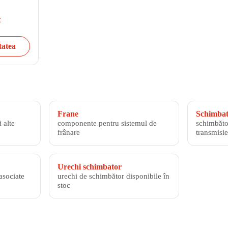
x
tatea
Frane
Schimbato
 alte
componente pentru sistemul de
schimbăto
frânare
transmisie
Urechi schimbator
asociate
urechi de schimbător disponibile în
stoc