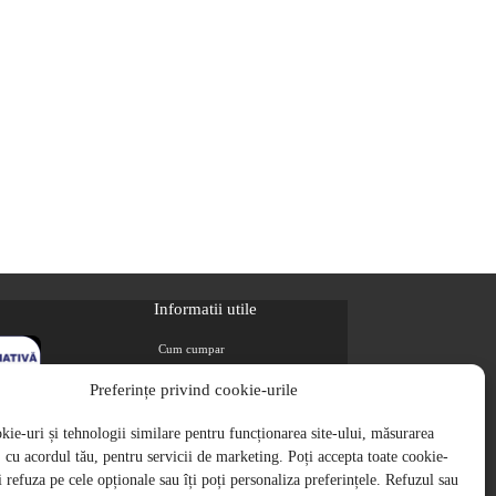
Informatii utile
Cum cumpar
Metode de plata
Preferințe privind cookie-urile
Livrarea comenzilor
ie-uri și tehnologii similare pentru funcționarea site-ului, măsurarea
Magazine partenere
i, cu acordul tău, pentru servicii de marketing. Poți accepta toate cookie-
Retur
ți refuza pe cele opționale sau îți poți personaliza preferințele. Refuzul sau
Cariere