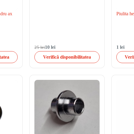
adru ax
Piulita 
25 lei
10 lei
1 lei
tatea
Verifică disponibilitatea
Veri