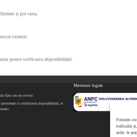
imitate și pot varia.
tocul existent.
lar pentru verificarea disponibilității.
Mentiuni legale
in fizic sau un service.
prezentate si confirmarea disponibilitatii, te
ontact.
Folosim cook
traficului ș
urile, le po