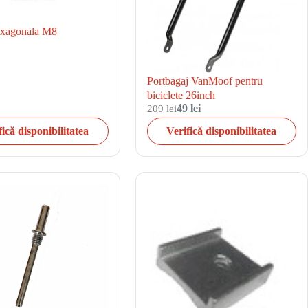
hexagonala M8
Portbagaj VanMoof pentru
biciclete 26inch
209 lei
49 lei
fică disponibilitatea
Verifică disponibilitatea