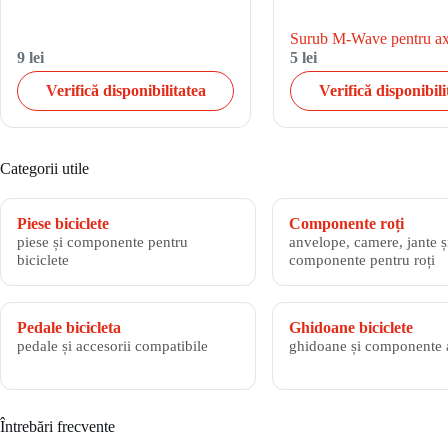
Surub M-Wave pentru a
9 lei
5 lei
Verifică disponibilitatea
Verifică disponibili
Categorii utile
Piese biciclete
Componente roți
piese și componente pentru
anvelope, camere, jante și
biciclete
componente pentru roți
Pedale bicicleta
Ghidoane biciclete
pedale și accesorii compatibile
ghidoane și componente 
Întrebări frecvente