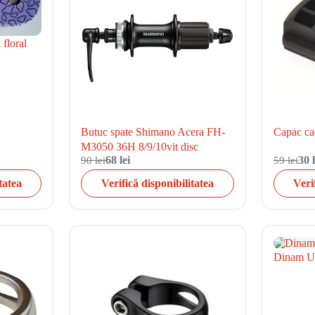
 floral
Butuc spate Shimano Acera FH-
Capac cad
M3050 36H 8/9/10vit disc
90 lei
68 lei
59 lei
30 l
tatea
Verifică disponibilitatea
Veri
Dinam U