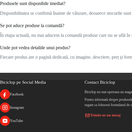
Produsele sunt disponibile imediat?
Disponibilitatea se confirmă înainte de vânzare, deoarece stocurile sunt l
Se pot aduce produse la comandă?
În etapa actuală, nu mai aducem la comandă produse care nu se află în s
Unde pot vedea detaliile unui produs?
Fiecare produs are o pagină dedicată, cu imagine, descriere, preț și formu
Biciclop pe Social Media
Contact Biciclop
Biciclop nu mai opereaza un magaz
Facebook
Pentru informatii despre produsele 
rugam sa folosesti formularul de c
Instagram
Trimite-ne un mesaj
YouTube