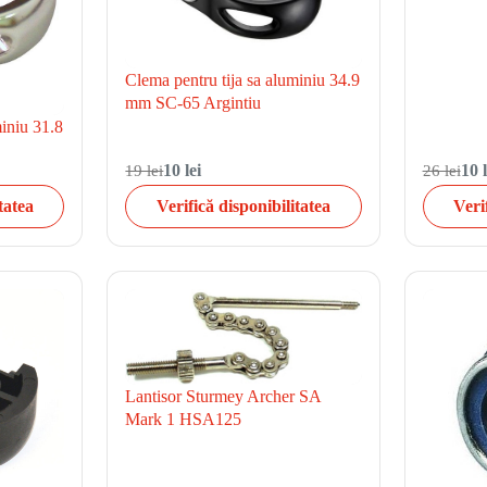
Clema pentru tija sa aluminiu 34.9
mm SC-65 Argintiu
miniu 31.8
19 lei
10 lei
26 lei
10 l
tatea
Verifică disponibilitatea
Veri
Lantisor Sturmey Archer SA
Mark 1 HSA125