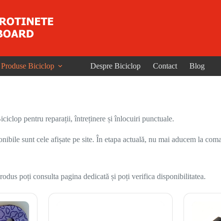
Produse Biciclop
Despre Biciclop
Contact
Blog
iclop pentru reparații, întreținere și înlocuiri punctuale.
onibile sunt cele afișate pe site. În etapa actuală, nu mai aducem la coma
odus poți consulta pagina dedicată și poți verifica disponibilitatea.