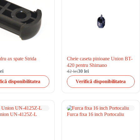
ru ax spate Strida
Cheie caseta pinioane Union BT-
420 pentru Shimano
ei
42 lei
30 lei
fică disponibilitatea
Verifică disponibilitatea
nion UN-4125Z-L
Furca fixa 16 inch Portocaliu