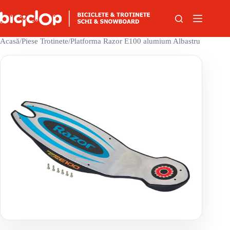
Sari la conținut
Acasă
/
Piese Trotinete
/
Platforma Razor E100 alumium Albastru