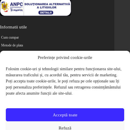
Informatii utile
Cum cumpar
Metode de plata
Livrarea comenzilor
Preferințe privind cookie-urile
Magazine partenere
Retur
Folosim cookie-uri și tehnologii similare pentru funcționarea site-ului,
măsurarea traficului și, cu acordul tău, pentru servicii de marketing.
Cariere
Poți accepta toate cookie-urile, le poți refuza pe cele opționale sau îți
Politica de Confidentialitate
poți personaliza preferințele. Refuzul sau retragerea consimțământului
Politica de cookie-uri
poate afecta anumite funcții ale site-ului.
Termeni si conditii
© 2009-2026 S.C. Biciclete Ciclop S.R.L. Toate drepturile rezervate.
CUI: RO 26049660, Nr. Registrul Comertului: J40/9410/2009
Acceptă toate
Capital social: 200.200,00 RON
Protectia Consumatorilor - ANPC
Refuză