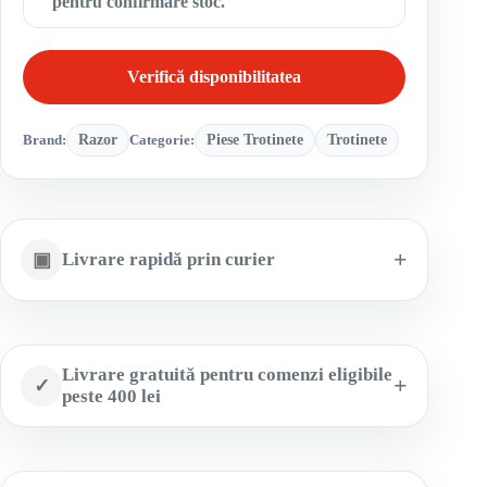
pentru confirmare stoc.
Verifică disponibilitatea
Brand:
Razor
Categorie:
Piese Trotinete
Trotinete
▣
Livrare rapidă prin curier
Livrare gratuită pentru comenzi eligibile
✓
peste 400 lei