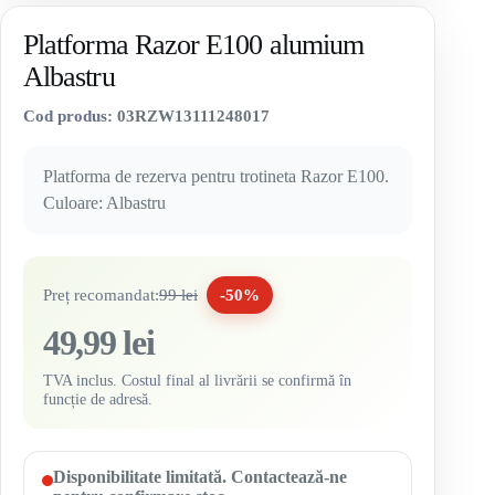
Platforma Razor E100 alumium
Albastru
Cod produs:
03RZW13111248017
Platforma de rezerva pentru trotineta Razor E100.
Culoare: Albastru
Preț recomandat:
99 lei
-50%
49,99 lei
TVA inclus. Costul final al livrării se confirmă în
funcție de adresă.
Disponibilitate limitată. Contactează-ne