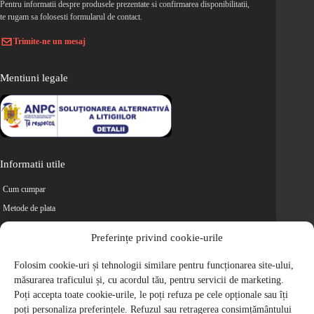
Pentru informatii despre produsele prezentate si confirmarea disponibilitatii,
te rugam sa folosesti formularul de contact.
Trimite-ne un mesaj
Mentiuni legale
Informatii utile
Cum cumpar
Metode de plata
Livrarea comenzilor
Preferințe privind cookie-urile
Magazine partenere
Folosim cookie-uri și tehnologii similare pentru funcționarea site-ului,
Retur
măsurarea traficului și, cu acordul tău, pentru servicii de marketing.
Cariere
Poți accepta toate cookie-urile, le poți refuza pe cele opționale sau îți
Politica de Confidentialitate
poți personaliza preferințele. Refuzul sau retragerea consimțământului