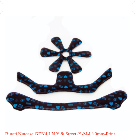
Bureti Nutcase GEN4 LN Y & Street (S-M-L) 9mm-Print