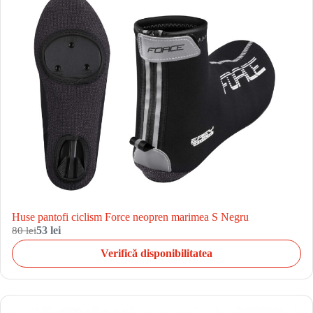
Huse pantofi ciclism Force neopren marimea S Negru
80 lei
53 lei
Verifică disponibilitatea