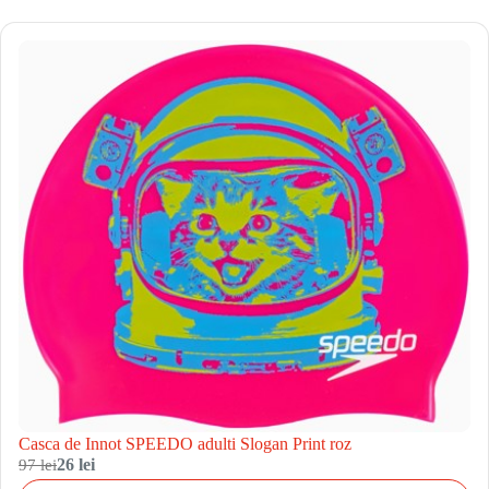
Casca de Innot SPEEDO adulti Slogan Print roz
97 lei
26 lei