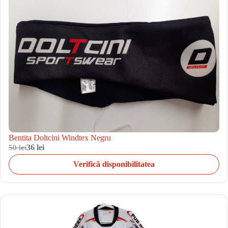
Bentita Doltcini Windtex Negru
50 lei
36 lei
Verifică disponibilitatea