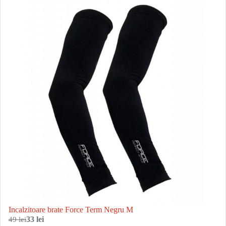
Incalzitoare brate Force Term Negru M
49 lei
33 lei