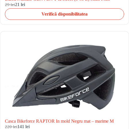
29 lei
21 lei
Verifică disponibilitatea
Casca Bikeforce RAPTOR In mold Negru mat – marime M
220 lei
141 lei