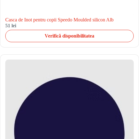
Casca de Inot pentru copii Speedo Moulded silicon Alb
51 lei
Verifică disponibilitatea