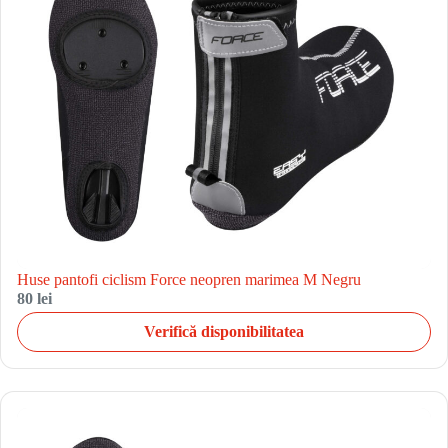
Huse pantofi ciclism Force neopren marimea M Negru
80 lei
Verifică disponibilitatea