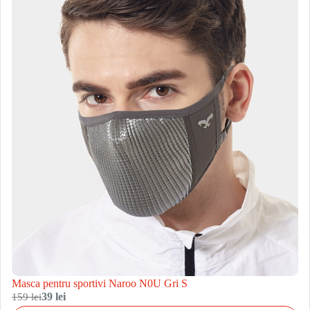
Masca pentru sportivi Naroo N0U Gri S
159 lei
39 lei