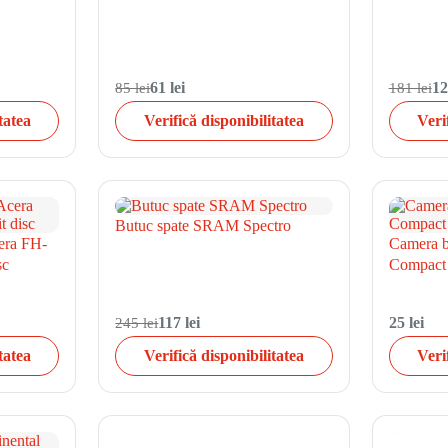
85 lei
61 lei
181 lei
12
tatea
Verifică disponibilitatea
Veri
Butuc spate SRAM Spectro
era FH-
Camera bi
sc
Compact 
245 lei
117 lei
25 lei
tatea
Verifică disponibilitatea
Veri