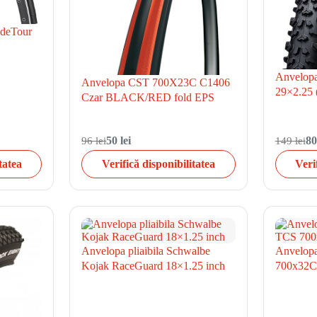
ideTour
Anvelopa
Anvelopa CST 700X23C C1406
29×2.25 (
Czar BLACK/RED fold EPS
96 lei
50 lei
149 lei
80
tatea
Verifică disponibilitatea
Veri
Anvelopa pliaibila Schwalbe
Anvelop
Kojak RaceGuard 18×1.25 inch
700x32C 