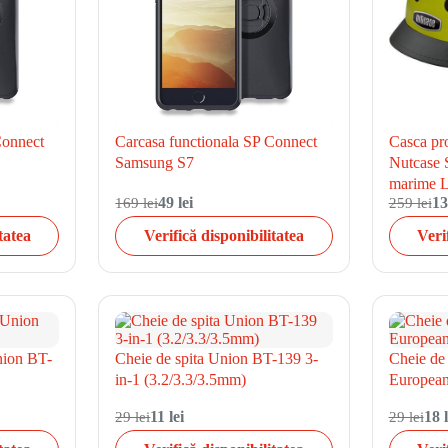
Connect
Carcasa functionala SP Connect
Casca pro
Samsung S7
Nutcase S
marime L
169 lei
49 lei
259 lei
13
tatea
Verifică disponibilitatea
Veri
nion BT-
Cheie de spita Union BT-139 3-
Cheie de
in-1 (3.2/3.3/3.5mm)
Europea
29 lei
11 lei
29 lei
18 l