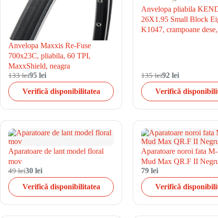
Anvelopa pliabila KE
26X1.95 Small Block Ei
K1047, crampoane dese,
Anvelopa Maxxis Re-Fuse
700x23C, pliabila, 60 TPI,
MaxxShield, neagra
133 lei
95 lei
135 lei
92 lei
Verifică disponibilitatea
Verifică disponibili
Aparatoare de lant model floral
Aparatoare noroi fata 
mov
Mud Max QR.F II Negr
49 lei
30 lei
79 lei
Verifică disponibilitatea
Verifică disponibili