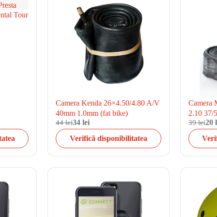
ntal Tour
a
Camera Kenda 26×4.50/4.80 A/V
Camera M
40mm 1.0mm (fat bike)
2.10 37/
44 lei
34 lei
39 lei
20 l
tatea
Verifică disponibilitatea
Veri