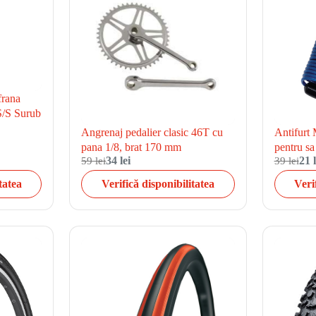
frana
/S Surub
Angrenaj pedalier clasic 46T cu
Antifurt 
pana 1/8, brat 170 mm
pentru sa
59 lei
34 lei
39 lei
21 l
tatea
Verifică disponibilitatea
Veri