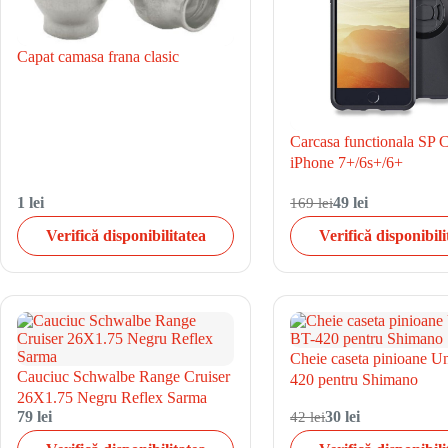
Capat camasa frana clasic
Carcasa functionala SP 
iPhone 7+/6s+/6+
1 lei
169 lei
49 lei
Verifică disponibilitatea
Verifică disponibili
Cheie caseta pinioane U
Cauciuc Schwalbe Range Cruiser
420 pentru Shimano
26X1.75 Negru Reflex Sarma
79 lei
42 lei
30 lei