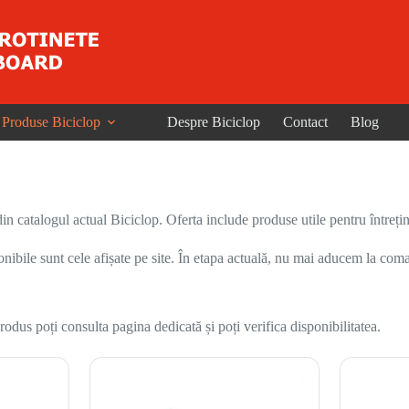
Produse Biciclop
Despre Biciclop
Contact
Blog
din catalogul actual Biciclop. Oferta include produse utile pentru întreține
onibile sunt cele afișate pe site. În etapa actuală, nu mai aducem la coma
odus poți consulta pagina dedicată și poți verifica disponibilitatea.