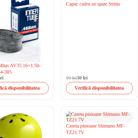
Capac cadru ax spate Strida
itas AV35 16×1.50-
54-305
ei
59 lei
30 lei
fică disponibilitatea
Verifică disponibilitatea
Caseta pinioane Shimano MF-
TZ21 7V