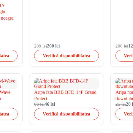
NDA
ght
 neagra
299 lei
200 lei
200 lei
12
tatea
Verifică disponibilitatea
Veri
M-Wave
Aripa fata BBB BFD-14F Grand
Aripa no
u
Protect
downtub
68 lei
46 lei
25 lei
20 l
tatea
Verifică disponibilitatea
Veri