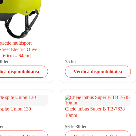
tectie multisport
treet Electric Olive
 [60cm – 64cm]
0 lei
75 lei
fică disponibilitatea
Verifică disponibilitatea
 spite Union 130
Cheie imbus Super B TB-7638
n
10mm
ei
56 lei
30 lei