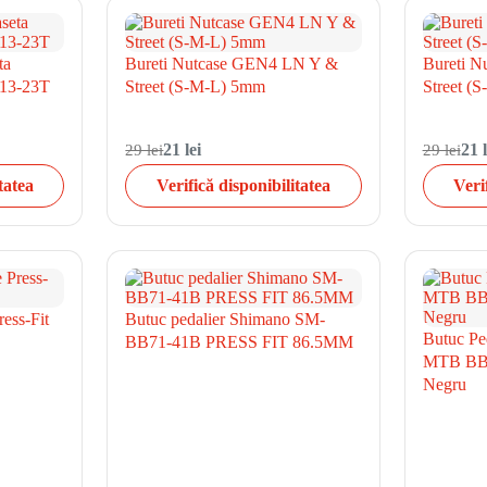
ta
Bureti Nutcase GEN4 LN Y &
Bureti 
 13-23T
Street (S-M-L) 5mm
Street (
29 lei
21 lei
29 lei
21 l
tatea
Verifică disponibilitatea
Veri
ress-Fit
Butuc pedalier Shimano SM-
Butuc P
BB71-41B PRESS FIT 86.5MM
MTB BB3
Negru