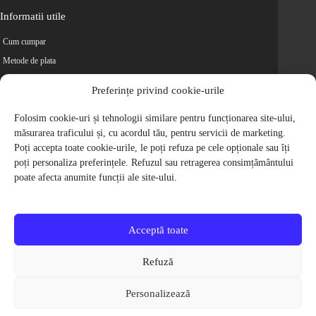
Informatii utile
Cum cumpar
Metode de plata
Livrarea comenzilor
Preferințe privind cookie-urile
Magazine partenere
Retur
Folosim cookie-uri și tehnologii similare pentru funcționarea site-ului,
măsurarea traficului și, cu acordul tău, pentru servicii de marketing.
Cariere
Poți accepta toate cookie-urile, le poți refuza pe cele opționale sau îți
Politica de Confidentialitate
poți personaliza preferințele. Refuzul sau retragerea consimțământului
Politica de cookie-uri
poate afecta anumite funcții ale site-ului.
Termeni si conditii
© 2009-2026 S.C. Biciclete Ciclop S.R.L. Toate drepturile rezervate.
CUI: RO 26049660, Nr. Registrul Comertului: J40/9410/2009
Acceptă toate
Capital social: 200.200,00 RON
Protectia Consumatorilor - ANPC
Refuză
Toate preturile produselor de pe site contin TVA, in conformitate cu legislatia
in vigoare.
Personalizează
Toate imaginile produselor de pe website sunt cu titlu de prezentare.
Pentru detalii despre produse, va rugam sa ne contactati prin
formularul de