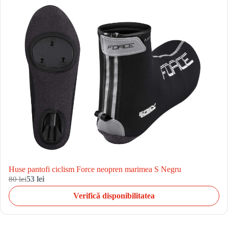
Huse pantofi ciclism Force neopren marimea S Negru
80 lei
53 lei
Verifică disponibilitatea