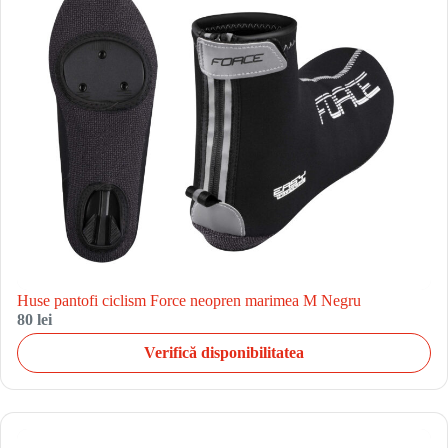
Huse pantofi ciclism Force neopren marimea M Negru
80 lei
Verifică disponibilitatea