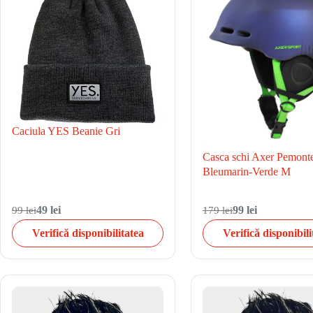
Caciula YES Beanie Gri
Casca schi Axer Pemont
Bleumarin-Verde M
99 lei
49 lei
179 lei
99 lei
Verifică disponibilitatea
Verifică disponibili