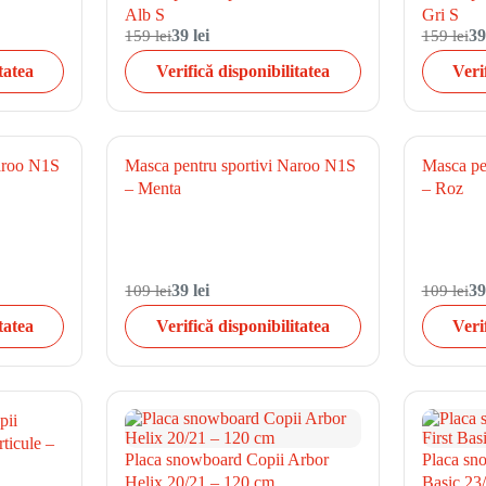
Alb S
Gri S
159 lei
39 lei
159 lei
39
tatea
Verifică disponibilitatea
Veri
Naroo N1S
Masca pentru sportivi Naroo N1S
Masca pe
– Menta
– Roz
109 lei
39 lei
109 lei
39
tatea
Verifică disponibilitatea
Veri
pii
ticule –
Placa snowboard Copii Arbor
Placa sn
Helix 20/21 – 120 cm
Basic 23