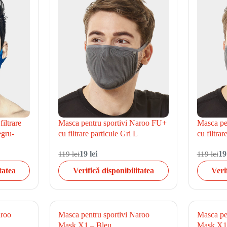
iltrare
Masca pentru sportivi Naroo FU+
Masca pe
egru-
cu filtrare particule Gri L
cu filtrar
119 lei
19 lei
119 lei
19
tatea
Verifică disponibilitatea
Veri
aroo
Masca pentru sportivi Naroo
Masca pe
Mask X1 – Bleu
Mask X1