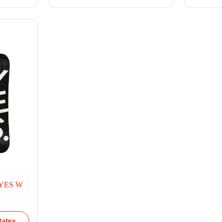
i YES W
tatea