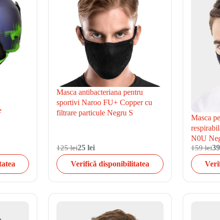
Masca antibacteriana pentru
sportivi Naroo FU+ Copper cu
e
filtrare particule Negru S
Masca pen
respirabi
N0U Neg
125 lei
25 lei
159 lei
39
tatea
Verifică disponibilitatea
Veri