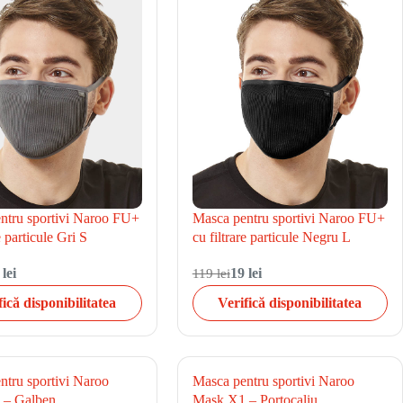
ntru sportivi Naroo FU+
Masca pentru sportivi Naroo FU+
e particule Gri S
cu filtrare particule Negru L
 lei
119 lei
19 lei
fică disponibilitatea
Verifică disponibilitatea
ntru sportivi Naroo
Masca pentru sportivi Naroo
 – Galben
Mask X1 – Portocaliu