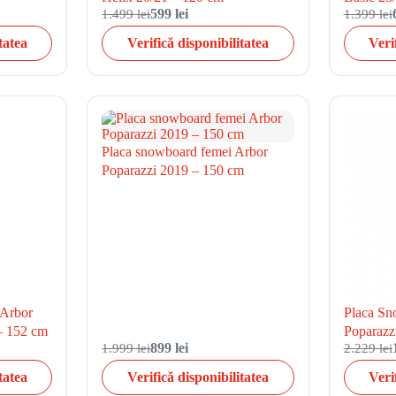
1.499 lei
599 lei
1.399 lei
tatea
Verifică disponibilitatea
Veri
Placa snowboard femei Arbor
Poparazzi 2019 – 150 cm
 Arbor
Placa Sn
– 152 cm
Poparazz
1.999 lei
899 lei
2.229 lei
tatea
Verifică disponibilitatea
Veri