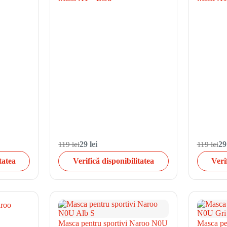
119 lei
29 lei
119 lei
29
tatea
Verifică disponibilitatea
Veri
aroo
Masca pentru sportivi Naroo N0U
Masca pe