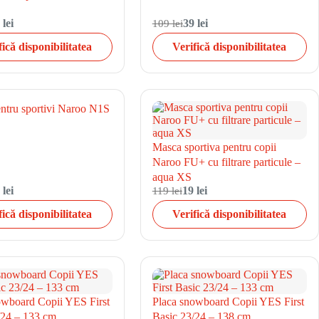
 lei
109 lei
39 lei
fică disponibilitatea
Verifică disponibilitatea
ntru sportivi Naroo N1S
Masca sportiva pentru copii
Naroo FU+ cu filtrare particule –
aqua XS
 lei
119 lei
19 lei
fică disponibilitatea
Verifică disponibilitatea
owboard Copii YES First
Placa snowboard Copii YES First
/24 – 133 cm
Basic 23/24 – 138 cm