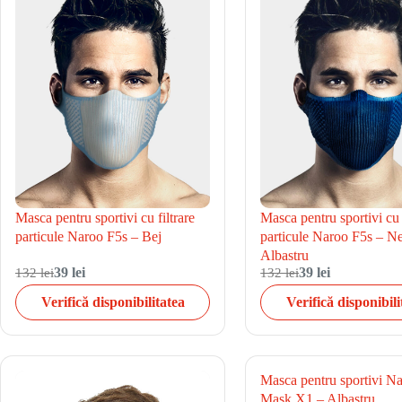
Masca pentru sportivi cu filtrare
Masca pentru sportivi cu f
particule Naroo F5s – Bej
particule Naroo F5s – N
Albastru
132 lei
39 lei
132 lei
39 lei
Verifică disponibilitatea
Verifică disponibili
Masca pentru sportivi N
Mask X1 – Albastru