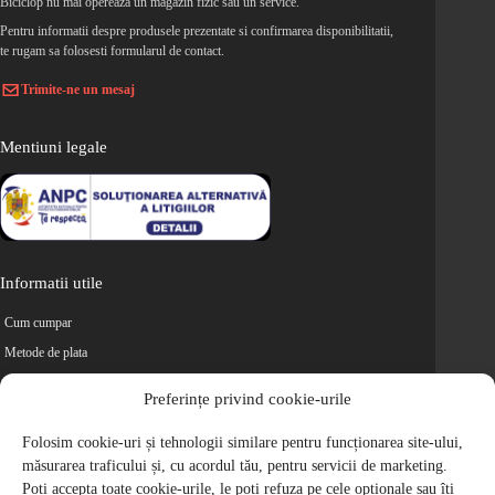
Biciclop nu mai opereaza un magazin fizic sau un service.
Pentru informatii despre produsele prezentate si confirmarea disponibilitatii,
te rugam sa folosesti formularul de contact.
Trimite-ne un mesaj
Mentiuni legale
Informatii utile
Cum cumpar
Metode de plata
Livrarea comenzilor
Preferințe privind cookie-urile
Magazine partenere
Retur
Folosim cookie-uri și tehnologii similare pentru funcționarea site-ului,
măsurarea traficului și, cu acordul tău, pentru servicii de marketing.
Cariere
Poți accepta toate cookie-urile, le poți refuza pe cele opționale sau îți