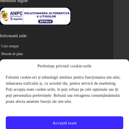
Mentiuni legale
Informatii utile
Cum cumpar
Metode de plata
Livrarea comenzilor
Preferințe privind cookie-urile
Magazine partenere
Folosim cookie-uri și tehnologii similare pentru funcționarea site-ului,
Retur
măsurarea traficului și, cu acordul tău, pentru servicii de marketing.
Cariere
Poți accepta toate cookie-urile, le poți refuza pe cele opționale sau îți
Politica de Confidentialitate
poți personaliza preferințele. Refuzul sau retragerea consimțământului
Politica de cookie-uri
poate afecta anumite funcții ale site-ului.
Termeni si conditii
© 2009-2026 S.C. Biciclete Ciclop S.R.L. Toate drepturile rezervate.
CUI: RO 26049660, Nr. Registrul Comertului: J40/9410/2009
Acceptă toate
Capital social: 200.200,00 RON