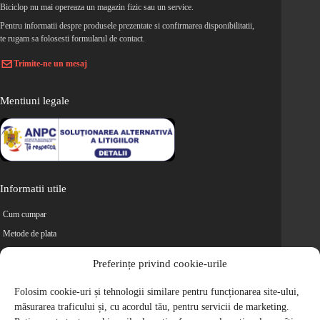
Biciclop nu mai opereaza un magazin fizic sau un service.
Pentru informatii despre produsele prezentate si confirmarea disponibilitatii,
te rugam sa folosesti formularul de contact.
Trimite-ne un mesaj
Mentiuni legale
Informatii utile
Cum cumpar
Metode de plata
Livrarea comenzilor
Preferințe privind cookie-urile
Magazine partenere
Retur
Folosim cookie-uri și tehnologii similare pentru funcționarea site-ului,
măsurarea traficului și, cu acordul tău, pentru servicii de marketing.
Cariere