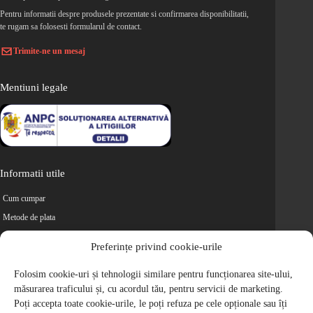
Pentru informatii despre produsele prezentate si confirmarea disponibilitatii,
te rugam sa folosesti formularul de contact.
Trimite-ne un mesaj
Mentiuni legale
Informatii utile
Cum cumpar
Metode de plata
Livrarea comenzilor
Preferințe privind cookie-urile
Magazine partenere
Retur
Folosim cookie-uri și tehnologii similare pentru funcționarea site-ului,
măsurarea traficului și, cu acordul tău, pentru servicii de marketing.
Cariere
Poți accepta toate cookie-urile, le poți refuza pe cele opționale sau îți
Politica de Confidentialitate