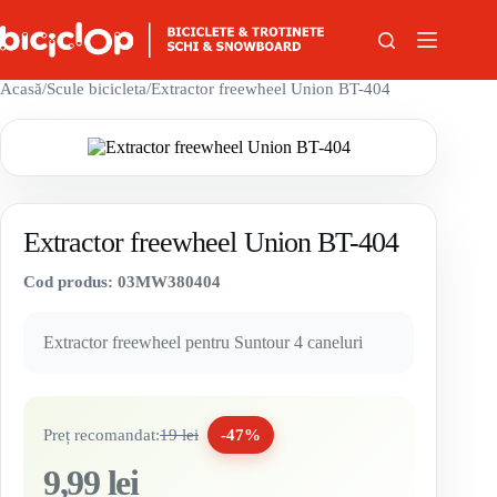
Sari la conținut
Acasă
/
Scule bicicleta
/
Extractor freewheel Union BT-404
Extractor freewheel Union BT-404
Cod produs:
03MW380404
Extractor freewheel pentru Suntour 4 caneluri
Preț recomandat:
19 lei
-47%
9,99 lei