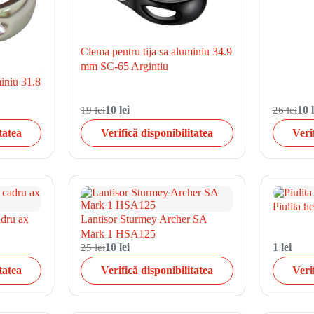
Clema pentru tija sa aluminiu 34.9
mm SC-65 Argintiu
miniu 31.8
19 lei
10 lei
26 lei
10 l
tatea
Verifică disponibilitatea
Veri
Piulita 
adru ax
Lantisor Sturmey Archer SA
Mark 1 HSA125
25 lei
10 lei
1 lei
tatea
Verifică disponibilitatea
Veri