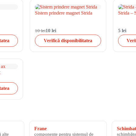
Sistem prindere magnet Strida
Strida – 
10 lei
10 lei
5 lei
tatea
Verifică disponibilitatea
Veri
x
tatea
Frane
Schimbato
 alte
componente pentru sistemul de
schimbăto