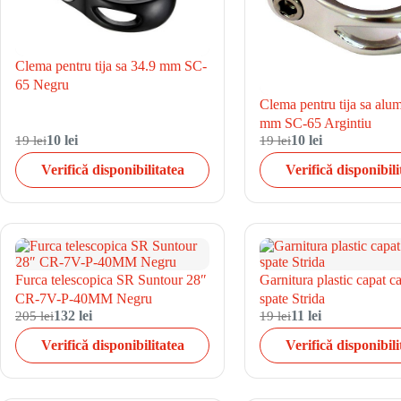
Clema pentru tija sa 34.9 mm SC-
65 Negru
Clema pentru tija sa alu
mm SC-65 Argintiu
19 lei
10 lei
19 lei
10 lei
Verifică disponibilitatea
Verifică disponibili
Furca telescopica SR Suntour 28″
Garnitura plastic capat c
CR-7V-P-40MM Negru
spate Strida
205 lei
132 lei
19 lei
11 lei
Verifică disponibilitatea
Verifică disponibili