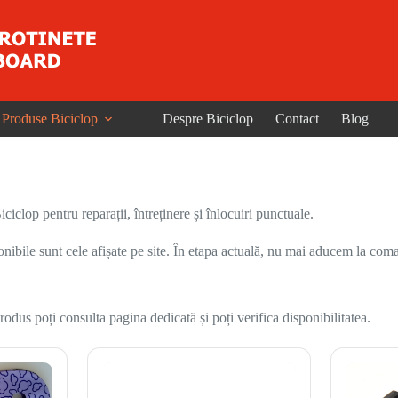
Produse Biciclop
Despre Biciclop
Contact
Blog
iclop pentru reparații, întreținere și înlocuiri punctuale.
onibile sunt cele afișate pe site. În etapa actuală, nu mai aducem la coma
odus poți consulta pagina dedicată și poți verifica disponibilitatea.