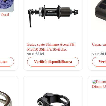
 floral
Butuc spate Shimano Acera FH-
Capac cad
M3050 36H 8/9/10vit disc
90 lei
68 lei
59 lei
30 l
tatea
Verifică disponibilitatea
Veri
Dinam U