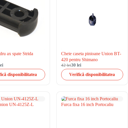
ru ax spate Strida
Cheie caseta pinioane Union BT-
420 pentru Shimano
ei
42 lei
30 lei
fică disponibilitatea
Verifică disponibilitatea
nion UN-4125Z-L
Furca fixa 16 inch Portocaliu