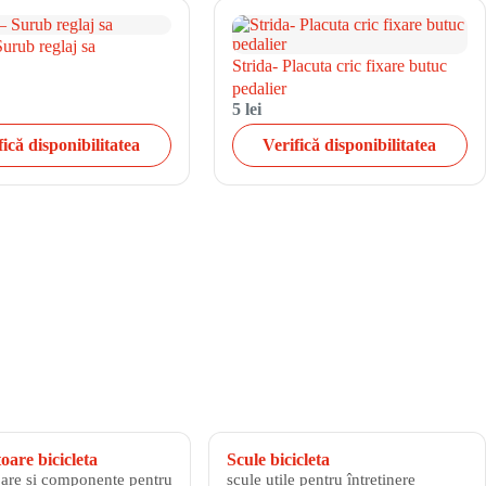
Surub reglaj sa
Strida- Placuta cric fixare butuc
pedalier
5 lei
fică disponibilitatea
Verifică disponibilitatea
are bicicleta
Scule bicicleta
are și componente pentru
scule utile pentru întreținere