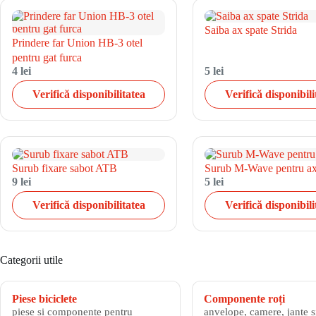
Saiba ax spate Strida
Prindere far Union HB-3 otel
pentru gat furca
4 lei
5 lei
Verifică disponibilitatea
Verifică disponibili
Surub fixare sabot ATB
Surub M-Wave pentru a
9 lei
5 lei
Verifică disponibilitatea
Verifică disponibili
Categorii utile
Piese biciclete
Componente roți
piese și componente pentru
anvelope, camere, jante și