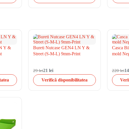
LN Y &
Bureti Nutcase GEN4 LN Y &
Casca B
t
Street (S-M-L) 9mm-Print
mold Neg
29 lei
21 lei
220 lei
14
tatea
Verifică disponibilitatea
Veri