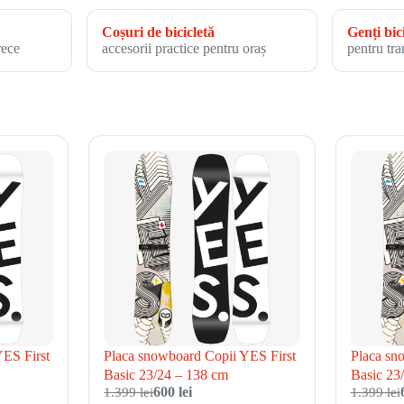
Coșuri de bicicletă
Genți bic
rece
accesorii practice pentru oraș
pentru tra
YES First
Placa snowboard Copii YES First
Placa sn
Basic 23/24 – 138 cm
Basic 23
1.399 lei
600 lei
1.399 lei