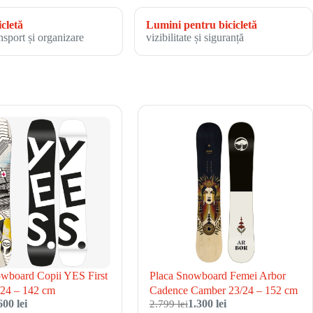
icletă
Lumini pentru bicicletă
nsport și organizare
vizibilitate și siguranță
owboard Copii YES First
Placa Snowboard Femei Arbor
/24 – 142 cm
Cadence Camber 23/24 – 152 cm
600 lei
2.799 lei
1.300 lei