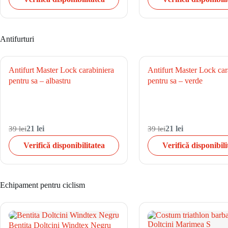
Antifurturi
Antifurt Master Lock carabiniera
Antifurt Master Lock car
pentru sa – albastru
pentru sa – verde
39 lei
21 lei
39 lei
21 lei
Verifică disponibilitatea
Verifică disponibili
Echipament pentru ciclism
Bentita Doltcini Windtex Negru