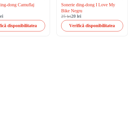
ding-dong Camuflaj
Sonerie ding-dong I Love My
Bike Negru
ei
25 lei
20 lei
fică disponibilitatea
Verifică disponibilitatea