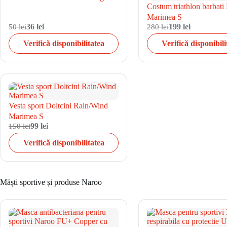
Costum triathlon barbati 
Marimea S
50 lei
36 lei
280 lei
199 lei
Verifică disponibilitatea
Verifică disponibili
Vesta sport Doltcini Rain/Wind
Marimea S
150 lei
99 lei
Verifică disponibilitatea
Măști sportive și produse Naroo