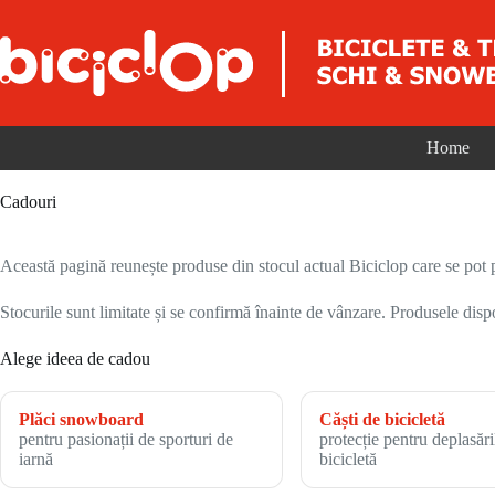
Sari la conținut
Home
Cadouri
Această pagină reunește produse din stocul actual Biciclop care se pot 
Stocurile sunt limitate și se confirmă înainte de vânzare. Produsele dispo
Alege ideea de cadou
Plăci snowboard
Căști de bicicletă
pentru pasionații de sporturi de
protecție pentru deplasări
iarnă
bicicletă