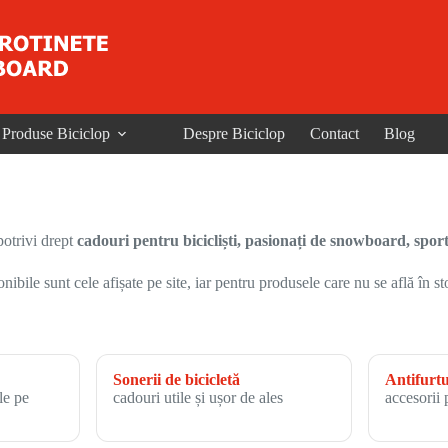
Produse Biciclop
Despre Biciclop
Contact
Blog
potrivi drept
cadouri pentru bicicliști, pasionați de snowboard, sport ș
nibile sunt cele afișate pe site, iar pentru produsele care nu se află în 
Sonerii de bicicletă
Antifurtu
le pe
cadouri utile și ușor de ales
accesorii 