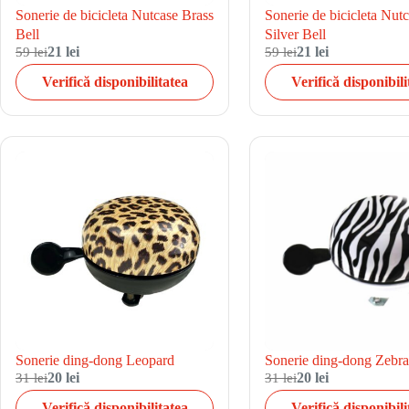
Sonerie de bicicleta Nutcase Brass
Sonerie de bicicleta Nut
Bell
Silver Bell
59 lei
21 lei
59 lei
21 lei
Verifică disponibilitatea
Verifică disponibili
Sonerie ding-dong Leopard
Sonerie ding-dong Zebr
31 lei
20 lei
31 lei
20 lei
Verifică disponibilitatea
Verifică disponibili