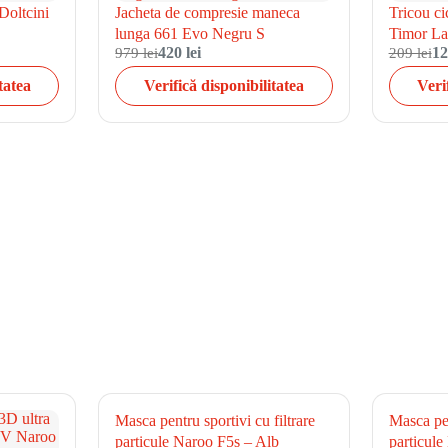
Doltcini
Jacheta de compresie maneca
Tricou ci
lunga 661 Evo Negru S
Timor La
979 lei
420 lei
209 lei
12
tatea
Verifică disponibilitatea
Veri
Masca pentru sportivi cu filtrare
Masca pen
particule Naroo F5s – Alb
particule