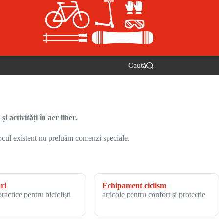
Caută
i activități în aer liber.
stocul existent nu preluăm comenzi speciale.
ri
Echipament ciclism
practice pentru bicicliști
articole pentru confort și protecție