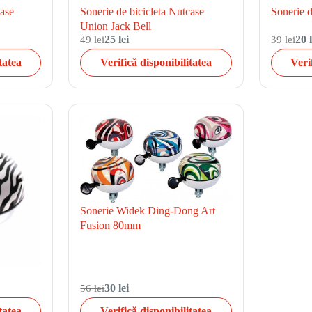
case
Sonerie de bicicleta Nutcase
Sonerie 
Union Jack Bell
49 lei
25 lei
39 lei
20 l
tatea
Verifică disponibilitatea
Veri
Sonerie Widek Ding-Dong Art
Fusion 80mm
a
56 lei
30 lei
tatea
Verifică disponibilitatea