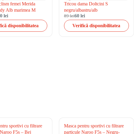
clism femei Merida
Tricou dama Doltcini S
dy Alb marimea M
negru/albastru/alb
0 lei
89 lei
60 lei
fică disponibilitatea
Verifică disponibilitatea
tru sportivi cu filtrare
Masca pentru sportivi cu filtrare
 Naroo F5s – Bej
particule Naroo F5s – Negru-