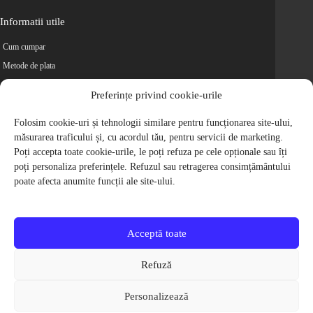
Informatii utile
Cum cumpar
Metode de plata
Livrarea comenzilor
Preferințe privind cookie-urile
Magazine partenere
Folosim cookie-uri și tehnologii similare pentru funcționarea site-ului,
Retur
măsurarea traficului și, cu acordul tău, pentru servicii de marketing.
Cariere
Poți accepta toate cookie-urile, le poți refuza pe cele opționale sau îți
Politica de Confidentialitate
poți personaliza preferințele. Refuzul sau retragerea consimțământului
Politica de cookie-uri
poate afecta anumite funcții ale site-ului.
Termeni si conditii
© 2009-2026 S.C. Biciclete Ciclop S.R.L. Toate drepturile rezervate.
CUI: RO 26049660, Nr. Registrul Comertului: J40/9410/2009
Acceptă toate
Capital social: 200.200,00 RON
Protectia Consumatorilor - ANPC
Refuză
Toate preturile produselor de pe site contin TVA, in conformitate cu legislatia
in vigoare.
Personalizează
Toate imaginile produselor de pe website sunt cu titlu de prezentare.