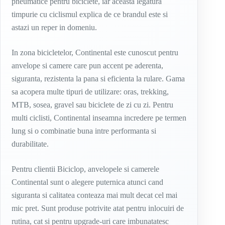
pneumatice pentru biciclete, iar aceasta legatura
timpurie cu ciclismul explica de ce brandul este si
astazi un reper in domeniu.
In zona bicicletelor, Continental este cunoscut pentru
anvelope si camere care pun accent pe aderenta,
siguranta, rezistenta la pana si eficienta la rulare. Gama
sa acopera multe tipuri de utilizare: oras, trekking,
MTB, sosea, gravel sau biciclete de zi cu zi. Pentru
multi ciclisti, Continental inseamna incredere pe termen
lung si o combinatie buna intre performanta si
durabilitate.
Pentru clientii Biciclop, anvelopele si camerele
Continental sunt o alegere puternica atunci cand
siguranta si calitatea conteaza mai mult decat cel mai
mic pret. Sunt produse potrivite atat pentru inlocuiri de
rutina, cat si pentru upgrade-uri care imbunatatesc