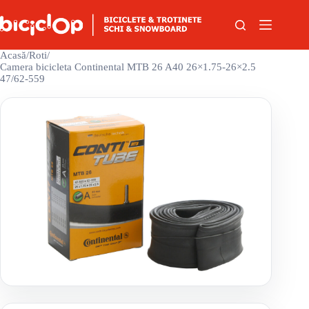
Sari la conținut
Acasă
/
Roti
/
Camera bicicleta Continental MTB 26 A40 26×1.75-26×2.5
47/62-559