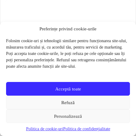
Preferințe privind cookie-urile
Folosim cookie-uri și tehnologii similare pentru funcționarea site-ului,
măsurarea traficului și, cu acordul tău, pentru servicii de marketing.
Poți accepta toate cookie-urile, le poți refuza pe cele opționale sau îți
poți personaliza preferințele. Refuzul sau retragerea consimțământului
poate afecta anumite funcții ale site-ului.
Acceptă toate
Refuză
Personalizează
Butuc pedalier Shimano SM-BB71-41B PRESS FIT 86.5MM
Politica de cookie-uri
Politica de confidențialitate
85 lei
61 lei