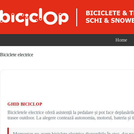
Sari la conținut
Home
Biciclete electrice
GHID BICICLOP
Bicicletele electrice oferă asistență la pedalare și pot face deplasări
trasee outdoor. La alegere contează autonomia, motorul, bateria și t
Momentan nu avem biciclete electrice disponibile în stoc, dar poț