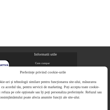
Informatii utile
Cum cumpar
Metode de plata
Preferințe privind cookie-urile
Livrarea comenzilor
ie-uri și tehnologii similare pentru funcționarea site-ului, măsurarea
Magazine partenere
i, cu acordul tău, pentru servicii de marketing. Poți accepta toate cookie-
Retur
ți refuza pe cele opționale sau îți poți personaliza preferințele. Refuzul sau
Cariere
onsimțământului poate afecta anumite funcții ale site-ului.
Politica de Confidentialitate
Politica de cookie-uri