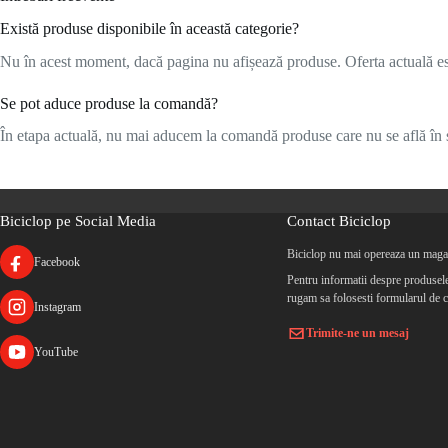
Există produse disponibile în această categorie?
Nu în acest moment, dacă pagina nu afișează produse. Oferta actuală este
Se pot aduce produse la comandă?
În etapa actuală, nu mai aducem la comandă produse care nu se află în s
Biciclop pe Social Media
Contact Biciclop
Biciclop nu mai opereaza un magaz
Facebook
Pentru informatii despre produsele 
rugam sa folosesti formularul de c
Instagram
Trimite-ne un mesaj
YouTube