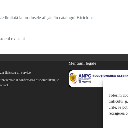
 limitată la produsele afișate în catalogul Biciclop.
tocul existent.
Mentiuni legale
in fizic sau un service.
prezentate si confirmarea disponibilitatii, te
ontact.
Folosim cook
traficului ș
urile, le po
retragerea c