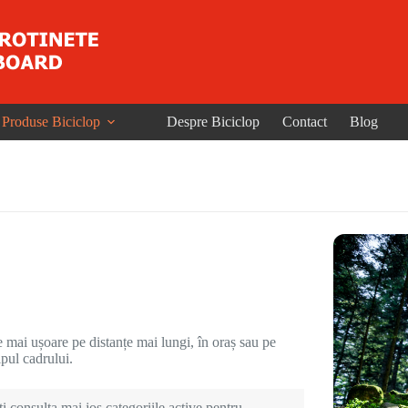
Produse Biciclop
Despre Biciclop
Contact
Blog
le mai ușoare pe distanțe mai lungi, în oraș sau pe
ipul cadrului.
i consulta mai jos categoriile active pentru