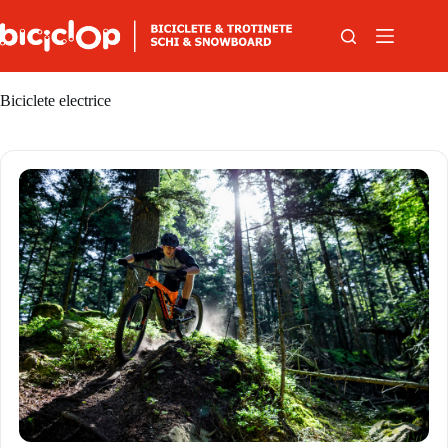
Sari la conținut
Biciclete electrice