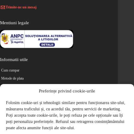
Trimite-ne un mesaj
Mentiuni legale
Informatii utile
Cum cumpar
Metode de plata
Livrarea comenzilor
Preferințe privind cookie-urile
Magazine partenere
Retur
Folosim cookie-uri și tehnologii similare pentru funcționarea site-ului,
măsurarea traficului și, cu acordul tău, pentru servicii de marketing.
Cariere
Poți accepta toate cookie-urile, le poți refuza pe cele opționale sau îți
Politica de Confidentialitate
poți personaliza preferințele. Refuzul sau retragerea consimțământului
Politica de cookie-uri
poate afecta anumite funcții ale site-ului.