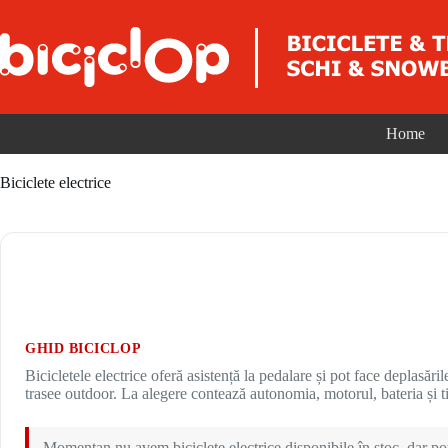
Sari la conținut
Home
Biciclete electrice
GHID BICICLOP
Bicicletele electrice oferă asistență la pedalare și pot face deplasări
trasee outdoor. La alegere contează autonomia, motorul, bateria și t
Momentan nu avem biciclete electrice disponibile în stoc, dar poț