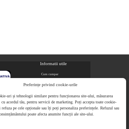
Informatii utile
Cum cumpar
Metode de plata
Preferințe privind cookie-urile
Livrarea comenzilor
ie-uri și tehnologii similare pentru funcționarea site-ului, măsurarea
Magazine partenere
i, cu acordul tău, pentru servicii de marketing. Poți accepta toate cookie-
Retur
ți refuza pe cele opționale sau îți poți personaliza preferințele. Refuzul sau
Cariere
onsimțământului poate afecta anumite funcții ale site-ului.
Politica de Confidentialitate
Politica de cookie-uri