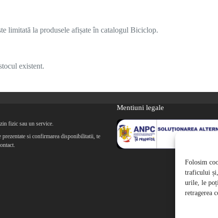
 limitată la produsele afișate în catalogul Biciclop.
tocul existent.
Mentiuni legale
in fizic sau un service.
prezentate si confirmarea disponibilitatii, te
ontact.
Folosim cook
traficului ș
urile, le po
retragerea c