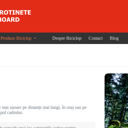
Produse Biciclop
Despre Biciclop
Contact
Blog
le mai ușoare pe distanțe mai lungi, în oraș sau pe
ipul cadrului.
i consulta mai jos categoriile active pentru