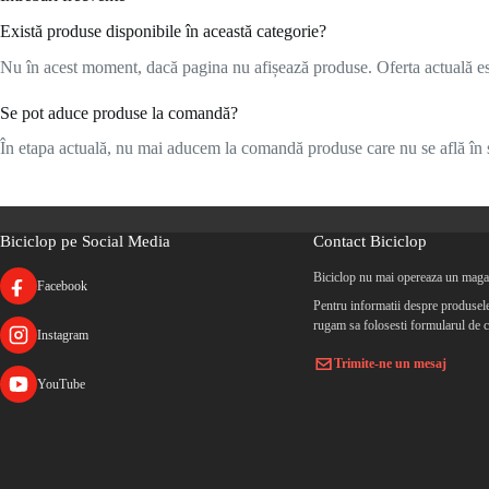
Există produse disponibile în această categorie?
Nu în acest moment, dacă pagina nu afișează produse. Oferta actuală este
Se pot aduce produse la comandă?
În etapa actuală, nu mai aducem la comandă produse care nu se află în s
Biciclop pe Social Media
Contact Biciclop
Biciclop nu mai opereaza un magaz
Facebook
Pentru informatii despre produsele 
rugam sa folosesti formularul de c
Instagram
Trimite-ne un mesaj
YouTube