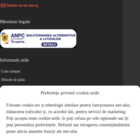
Trimite-ne un mesaj
Mentiuni legale
Informatii utile
Cum cumpar
Metode de plata
Livrarea comenzilor
Preferințe privind cookie-urile
Magazine partenere
Retur
Folosim cookie-uri și tehnologii similare pentru funcționarea site-ului,
măsurarea traficului și, cu acordul tău, pentru servicii de marketing.
Cariere
Poți accepta toate cookie-urile, le poți refuza pe cele opționale sau îți
Politica de Confidentialitate
poți personaliza preferințele. Refuzul sau retragerea consimțământului
Politica de cookie-uri
poate afecta anumite funcții ale site-ului.
Termeni si conditii