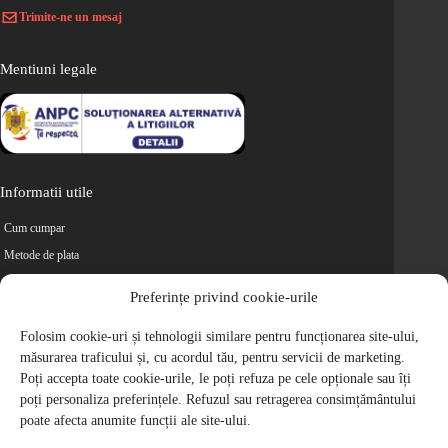
Trimite-ne un mesaj
Mentiuni legale
Informatii utile
Cum cumpar
Metode de plata
Livrarea comenzilor
Preferințe privind cookie-urile
Magazine partenere
Retur
Folosim cookie-uri și tehnologii similare pentru funcționarea site-ului,
măsurarea traficului și, cu acordul tău, pentru servicii de marketing.
Cariere
Poți accepta toate cookie-urile, le poți refuza pe cele opționale sau îți
Politica de Confidentialitate
poți personaliza preferințele. Refuzul sau retragerea consimțământului
Politica de cookie-uri
poate afecta anumite funcții ale site-ului.
Termeni si conditii